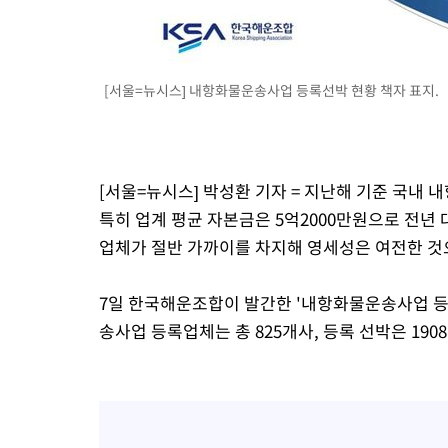
44.53%
-15349초 전 >
[속보]與전대 권리당원투표…강원·경북 김민석, 대구 정청래 
-15156초 전 >
[속보]與 당대표 경선, 경북 권리당원 투표 김민석 47.37%·
45.71%
-15058초 전 >
[속보]與 당대표 경선, 대구 권리당원 투표 정청래 47.82%·
[서울=뉴시스] 내항화물운송사업 등록선박 현황 책자 표지.
46.35%
-14855초 전 >
[속보]與 당대표 경선, 강원 권리당원 투표 김민석 승리…50.3
득표
-12773초 전 >
"일본축구협회, 대한축구협회 성 접대 의혹 심판 조사"
-5415초 전 >
[속보]장은수, KLPGA 제주삼다수 역전 우승…데뷔 10년 차에 
상
-780초 전 >
"얼마나 더웠으면"…안동 물길공원서 헤엄친 구렁이 '소동'
[서울=뉴시스] 박성환 기자 = 지난해 기준 국내
-707초 전 >
손흥민, 68분 뛰고 2경기 침묵…LAFC, 톨루카에 1-0 승리(종합)
특히 업계 평균 자본금은 5억2000만원으로 전년 
21초 전 >
'2경기 연속 침묵' 손흥민, 톨루카전 68분만 뛰고 슈팅 0개
업체가 절반 가까이를 차지해 영세성은 여전한 것
21분 전 >
이강인, 오늘 서울서 AT마드리드 입단식…'전례 없는 특급대우'
7일 한국해운조합이 발간한 '내항화물운송사업 등록
송사업 등록업체는 총 825개사, 등록 선박은 1908