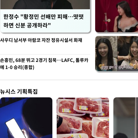
한정수 "황정민 선배만 피해…떳떳
하면 신분 공개하라"
사우디 남서부 아람코 자잔 정유시설서 화재
손흥민, 68분 뛰고 2경기 침묵…LAFC, 톨루카
에 1-0 승리(종합)
뉴시스 기획특집