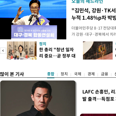
오늘의 헤드라인
"김민석, 강원·TK
누적 1.48%p차 박
더불어민주당 8·17 전당대
가 강원·대구·경북에서 치
48.54%(1만8977표)를 
정치
를 1622표(4.14%p) 차
피
한 총리 "청년 일자
·인천 권리당원 투표에서도 
리 중요…곧 정부 대
적 합산(가중치 미반영)에서도
책"
많이 본 기사
종합
정치
국제
경제
금융
LAFC 손흥민, 
발 출격…득점포