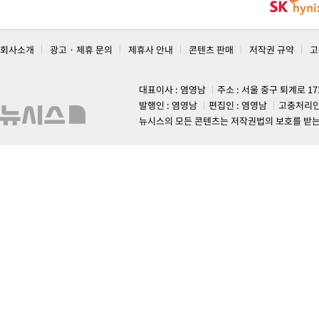
회사소개
광고 · 제휴 문의
제휴사 안내
콘텐츠 판매
저작권 규약
고
대표이사 : 염영남
주소 : 서울 중구 퇴계로 1
발행인 : 염영남
편집인 : 염영남
고충처리인
뉴시스의 모든 콘텐츠는 저작권법의 보호를 받는 바, 무