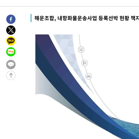
득표
-12773초 전 >
"일본축구협회, 대한축구협회 성 접대 의혹 심판 조사"
-5415초 전 >
[속보]장은수, KLPGA 제주삼다수 역전 우승…데뷔 10년 차에 
해운조합, 내항화물운송사업 등록선박 현황 책
상
-780초 전 >
"얼마나 더웠으면"…안동 물길공원서 헤엄친 구렁이 '소동'
-707초 전 >
손흥민, 68분 뛰고 2경기 침묵…LAFC, 톨루카에 1-0 승리(종합)
21초 전 >
'2경기 연속 침묵' 손흥민, 톨루카전 68분만 뛰고 슈팅 0개
21분 전 >
이강인, 오늘 서울서 AT마드리드 입단식…'전례 없는 특급대우'
-29546초 전 >
이강인, 5만 관중 앞 ATM 데뷔…뜨거운 응원 속 새출발(종합)
-29302초 전 >
'AT마드리드 7번' 이강인 데뷔전…맨시티에 1-3 역전패(종합)
-27041초 전 >
'AT마드리드 7번' 이강인, 맨시티 상대로 비공식 데뷔전
-26543초 전 >
[속보]'AT마드리드 7번' 이강인, 맨시티 상대로 비공식 데뷔전
-24607초 전 >
네타냐후, 트럼프의 가자 평화 2차 15개조 평화안 '거부'
-21203초 전 >
이강인 ATM 입단식에 '상암벌 들썩'…"세계적인 선수 되길"
-20199초 전 >
태풍 돌핀, 중 저장성 타이저우시 해안에 상륙 (1보)
-17545초 전 >
AT마드리드 데뷔 앞둔 이강인, 맨시티전 선발 대신 '벤치 시작'
-16175초 전 >
[속보]與 강원·TK 당원투표 합산 김민석 48.54%로 승리…
44.40%
-15509초 전 >
與 강원·TK 당원투표 합산 김민석 46.01%로 승리…정청래