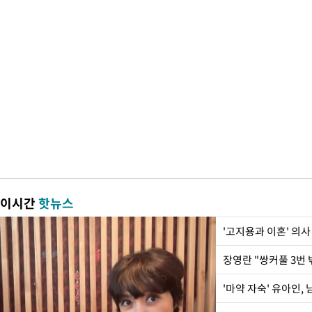
이시간
핫뉴스
'고지용과 이혼' 의사
'마약 자숙' 유아인,