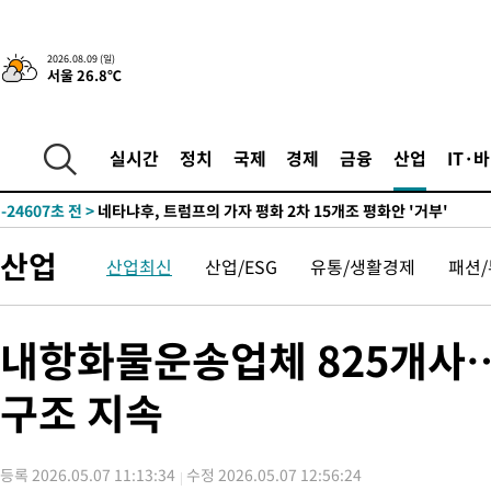
21분 전 >
이강인, 오늘 서울서 AT마드리드 입단식…'전례 없는 특급대우'
2026.08.09 (일)
서울 26.8℃
-29546초 전 >
이강인, 5만 관중 앞 ATM 데뷔…뜨거운 응원 속 새출발(종합)
-29302초 전 >
'AT마드리드 7번' 이강인 데뷔전…맨시티에 1-3 역전패(종합)
-27041초 전 >
'AT마드리드 7번' 이강인, 맨시티 상대로 비공식 데뷔전
실시간
정치
국제
경제
금융
산업
IT·
-26543초 전 >
[속보]'AT마드리드 7번' 이강인, 맨시티 상대로 비공식 데뷔전
-24607초 전 >
네타냐후, 트럼프의 가자 평화 2차 15개조 평화안 '거부'
-21203초 전 >
이강인 ATM 입단식에 '상암벌 들썩'…"세계적인 선수 되길"
산업
산업최신
산업/ESG
유통/생활경제
패션
-20199초 전 >
태풍 돌핀, 중 저장성 타이저우시 해안에 상륙 (1보)
-17545초 전 >
AT마드리드 데뷔 앞둔 이강인, 맨시티전 선발 대신 '벤치 시작'
-16175초 전 >
[속보]與 강원·TK 당원투표 합산 김민석 48.54%로 승리…
내항화물운송업체 825개사…자
44.40%
-15509초 전 >
與 강원·TK 당원투표 합산 김민석 46.01%로 승리…정청래
44.53%
-15349초 전 >
[속보]與전대 권리당원투표…강원·경북 김민석, 대구 정청래 
구조 지속
-15156초 전 >
[속보]與 당대표 경선, 경북 권리당원 투표 김민석 47.37%·
45.71%
-15058초 전 >
[속보]與 당대표 경선, 대구 권리당원 투표 정청래 47.82%·
등록 2026.05.07 11:13:34
수정 2026.05.07 12:56:24
46.35%
-14855초 전 >
[속보]與 당대표 경선, 강원 권리당원 투표 김민석 승리…50.3