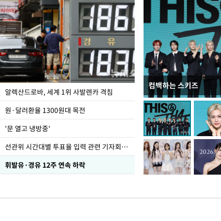
컴백하는 스키즈
폭염 속 주말 풍경은?
알렉산드로바, 세계 1위 사발렌카 격침
원·달러환율 1300원대 목전
'문 열고 냉방중'
선관위 시간대별 투표율 입력 관련 기자회견하는 주진우 의원
휘발유·경유 12주 연속 하락