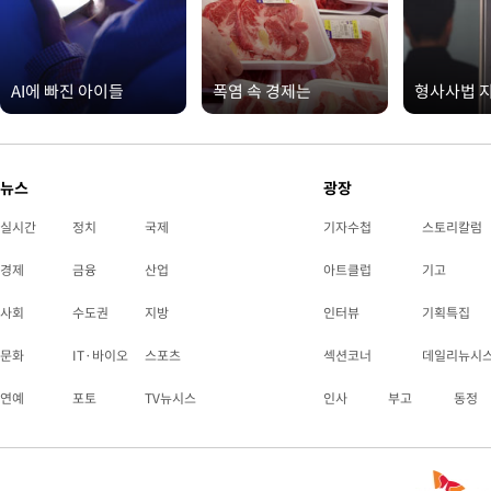
AI에 빠진 아이들
폭염 속 경제는
형사사법 
뉴스
광장
실시간
정치
국제
기자수첩
스토리칼럼
경제
금융
산업
아트클럽
기고
사회
수도권
지방
인터뷰
기획특집
문화
IT·바이오
스포츠
섹션코너
데일리뉴시
연예
포토
TV뉴시스
인사
부고
동정