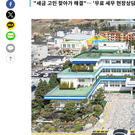
-11164초 전 >
이란, 호르무즈서 "적국 목표물들"과 대치로 남부 케슘섬에서 
"세금 고민 찾아가 해결"… '무료 세무 현장상담
례 큰 폭발음
-9879초 전 >
[속보]美, 폴리실리콘 수입 규제…파생제품 15% 관세, 120일 후
효
-8030초 전 >
[속보]트럼프, 美 원정출산 금지 행정명령 서명
-5730초 전 >
[속보] 뉴욕증시, 일제 하락 마감…나스닥 0.06%↓
-29768초 전 >
[속보] 7월 중국 수출 23.9%↑ 수입 27.5%↑…무역총액
25.3%↑
-26928초 전 >
[속보]'채상병 순직 책임' 임성근, 항소심도 징역 3년
-26794초 전 >
[속보]종합특검, '관저이전 봐주기 감사' 유병호 구속기소
-23394초 전 >
민주 콩고 에볼라환자 4천명 돌파, 4053명 발생 1850명 사망
-22644초 전 >
[속보]'300억원대 사기 혐의' 차가원 대표 구속 송치
-21838초 전 >
"미 전국적 살모네라 식중독 원인은 멕시코산 할라피뇨"-- CD
-20351초 전 >
[속보]경찰·노동부, HL만도 평택사업장 끼임 사망 관련 압수
-20232초 전 >
[속보]합수본, '투표율 허위 입력' 중앙·서울·경기도 선관위 등
압수수색
-19987초 전 >
[속보]원·달러 환율, 오전 9시 1423.8원
-19783초 전 >
[속보]삼성전자·SK하이닉스 동반 강보합…1%대 상승 출발
-19769초 전 >
[속보]코스닥, 5.95포인트(0.74%) 상승한 807.62개장
-19737초 전 >
[속보]코스피, 6300선 재탈환…1.09% 오른 6365.07 개장