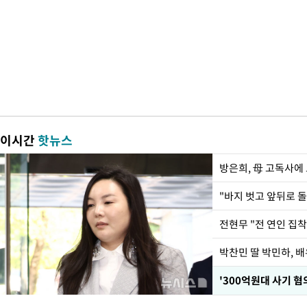
이시간
핫뉴스
방은희, 母 고독사에 
전현무 "전 연인 집
'300억원대 사기 혐