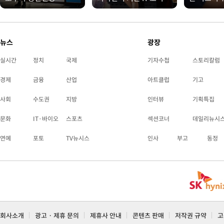
뉴스
광장
실시간
정치
국제
기자수첩
스토리칼럼
경제
금융
산업
아트클럽
기고
사회
수도권
지방
인터뷰
기획특집
문화
IT·바이오
스포츠
섹션코너
데일리뉴시
연예
포토
TV뉴시스
인사
부고
동정
회사소개
광고 · 제휴 문의
제휴사 안내
콘텐츠 판매
저작권 규약
고