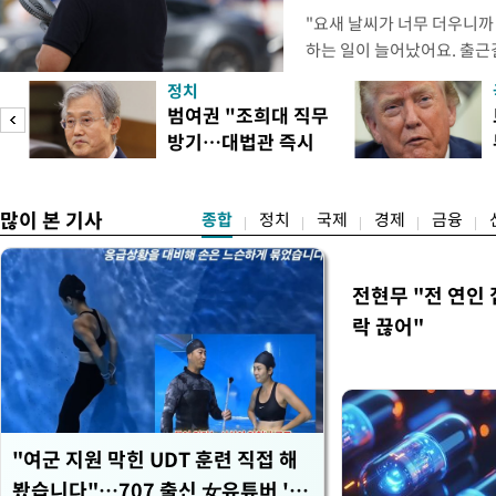
"요새 날씨가 너무 더우니까
하는 일이 늘어났어요. 출근
거나, 누가 길을 막고 서 있
정치
(40대 직장인 A씨) 유례없
범여권 "조희대 직무
에도 쉽게 짜증을 내거나 
방기…대법관 즉시
있다. 높은 기온과 습도가 
송
제청"
많이 본 기사
종합
정치
국제
경제
금융
전현무 "전 연인
락 끊어"
"여군 지원 막힌 UDT 훈련 직접 해
봤습니다"…707 출신 女유튜버 '완