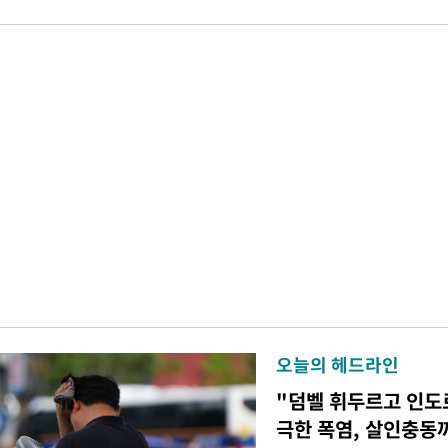
오늘의 헤드라인
"덤벨 휘두르고 인도
극한 폭염, 살인충동