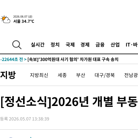
-5730초 전 >
[속보] 뉴욕증시, 일제 하락 마감…나스닥 0.06%↓
2026.08.07 (금)
-29768초 전 >
[속보] 7월 중국 수출 23.9%↑ 수입 27.5%↑…무역총액
서울 34.7℃
25.3%↑
-26928초 전 >
[속보]'채상병 순직 책임' 임성근, 항소심도 징역 3년
-26794초 전 >
[속보]종합특검, '관저이전 봐주기 감사' 유병호 구속기소
실시간
정치
국제
경제
금융
산업
IT·
-23394초 전 >
민주 콩고 에볼라환자 4천명 돌파, 4053명 발생 1850명 사망
-22644초 전 >
[속보]'300억원대 사기 혐의' 차가원 대표 구속 송치
-21838초 전 >
"미 전국적 살모네라 식중독 원인은 멕시코산 할라피뇨"-- CD
-20351초 전 >
[속보]경찰·노동부, HL만도 평택사업장 끼임 사망 관련 압수
지방
지방최신
세종
부산
대구/경북
전남광
-20232초 전 >
[속보]합수본, '투표율 허위 입력' 중앙·서울·경기도 선관위 등
압수수색
-19987초 전 >
[속보]원·달러 환율, 오전 9시 1423.8원
[정선소식]2026년 개별 부
-19783초 전 >
[속보]삼성전자·SK하이닉스 동반 강보합…1%대 상승 출발
-19769초 전 >
[속보]코스닥, 5.95포인트(0.74%) 상승한 807.62개장
-19737초 전 >
[속보]코스피, 6300선 재탈환…1.09% 오른 6365.07 개장
등록 2026.05.07 13:38:39
-16902초 전 >
시리아 다마스쿠스 교외에서 미니버스 폭발.. 14명 부상, 3명은
태
-16200초 전 >
입추에도 극한더위…서울 낮 39도 '폭염중대경보'