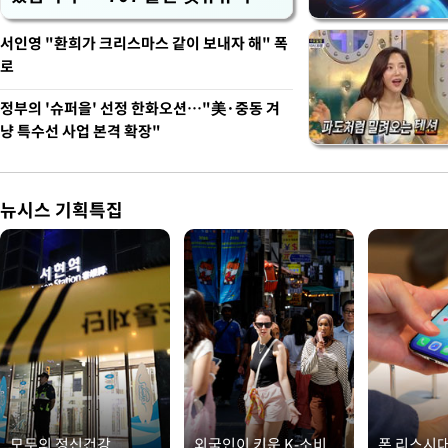
벽 소화'
서인영 "환희가 크리스마스 같이 보내자 해" 폭
로
정부의 '슈퍼을' 선정 한화오션…"美·중동 겨
냥 특수선 사업 본격 확장"
뉴시스 기획특집
모두의 정신건강
외국인이 키운 K-소비
폰 리스시