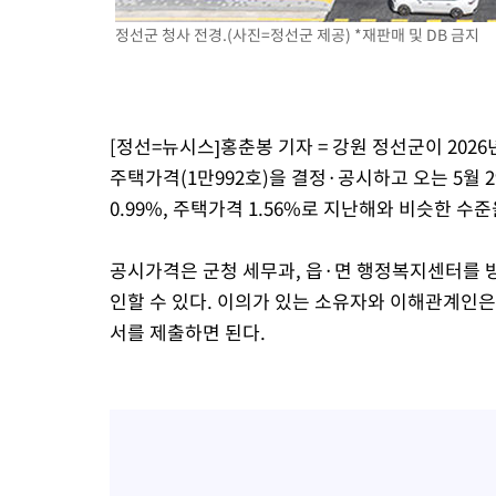
-16902초 전 >
시리아 다마스쿠스 교외에서 미니버스 폭발.. 14명 부상, 3명은
태
정선군 청사 전경.(사진=정선군 제공) *재판매 및 DB 금지
-16200초 전 >
입추에도 극한더위…서울 낮 39도 '폭염중대경보'
-11164초 전 >
이란, 호르무즈서 "적국 목표물들"과 대치로 남부 케슘섬에서 
례 큰 폭발음
-9879초 전 >
[속보]美, 폴리실리콘 수입 규제…파생제품 15% 관세, 120일 후
효
-8030초 전 >
[속보]트럼프, 美 원정출산 금지 행정명령 서명
[정선=뉴시스]홍춘봉 기자 = 강원 정선군이 2026
-5730초 전 >
[속보] 뉴욕증시, 일제 하락 마감…나스닥 0.06%↓
주택가격(1만992호)을 결정·공시하고 오는 5월
0.99%, 주택가격 1.56%로 지난해와 비슷한 수
공시가격은 군청 세무과, 읍·면 행정복지센터를 
인할 수 있다. 이의가 있는 소유자와 이해관계인은 
서를 제출하면 된다.