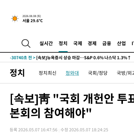
2026.08.08 (토)
서울 29.6℃
실시간
정치
국제
경제
금융
산업
-30740초 전 >
[속보]뉴욕증시 상승 마감…S&P 0.6% 나스닥 1.3%↑
정치
정치최신
청와대
국회/정당
국방/외
[속보]靑 "국회 개헌안 
본회의 참여해야"
등록 2026.05.07 16:47:56
수정 2026.05.07 18:24:25