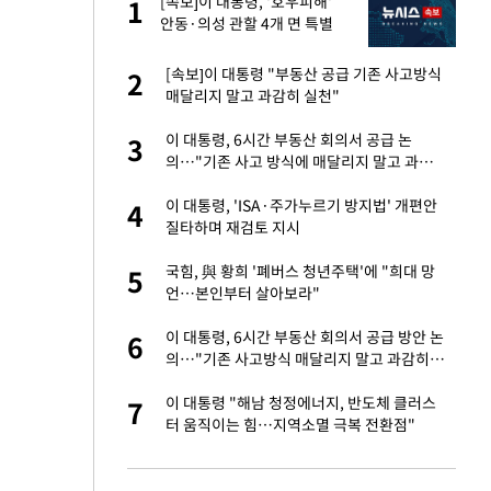
서
[속보]이 대통령, '호우피해'
1
1
안동·의성 관할 4개 면 특별
재난지역 선포
자친구와 열애 "결혼
[속보]이 대통령 "부동산 공급 기존 사고방식
2
2
매달리지 말고 과감히 실천"
해' 안동·의성 관할
이 대통령, 6시간 부동산 회의서 공급 논
3
3
의…"기존 사고 방식에 매달리지 말고 과감
히 실천"(종합)
 공급 기존 사고방식
이 대통령, 'ISA·주가누르기 방지법' 개편안
4
4
"
질타하며 재검토 지시
회의서 공급 논
국힘, 與 황희 '폐버스 청년주택'에 "희대 망
5
5
달리지 말고 과감
언…본인부터 살아보라"
혼조 개장 후 자원주
이 대통령, 6시간 부동산 회의서 공급 방안 논
6
6
.39%↑
의…"기존 사고방식 매달리지 말고 과감히
실천"
 루트' 합의…북쪽
이 대통령 "해남 청정에너지, 반도체 클러스
7
7
는 임시"
터 움직이는 힘…지역소멸 극복 전환점"