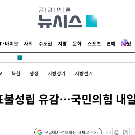
IT·바이오
사회
수도권
지방
문화
스포츠
연예
교
북한
행정
지방정가
지방선거
투표불성립 유감…국민의힘 내
구글에서 선호하는 매체로 추가