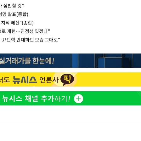
 심판할 것"
성명 발표(종합)
정치적 배신"(종합)
손으로 개헌…진정성 있겠나"
…尹탄핵 반대하던 모습 그대로"