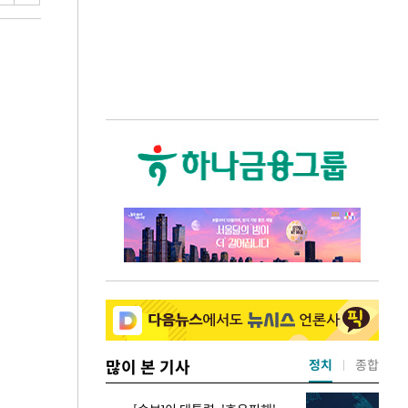
많이 본 기사
정치
종합