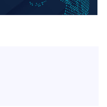
[단독]인천 부평구 아파트
1
10대가 40대 친모 살해
'서준맘' 박세미, 연하 남
2
생각도"
[속보]이 대통령, '호우피
3
4개 면 특별재난지역 선포
[속보]이 대통령 "부동산
4
매달리지 말고 과감히 실천
이 대통령, 6시간 부동산 
5
의…"기존 사고 방식에 매
히 실천"(종합)
[올댓차이나] 홍콩 증시, 
6
매수로 상승 마감…H주 0
이란, "오만과 '중앙 단일
7
인바운드·남쪽 아웃바운드