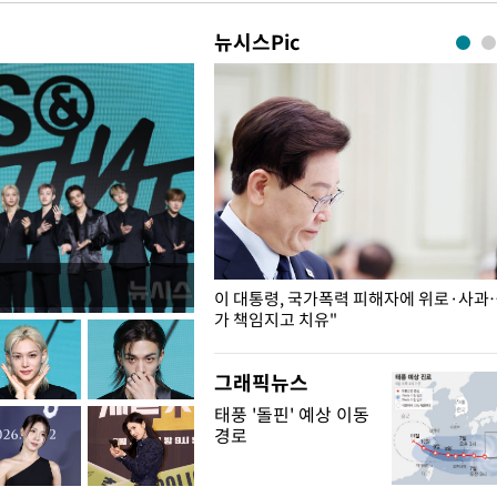
뉴시스Pic
개구리밥
이 대통령, 국가폭력 피해자에 위로·사과
가 책임지고 치유"
그래픽뉴스
태풍 '돌핀' 예상 이동
경로