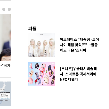
피플
아르테미스 "대중성·코어
사이 해답 찾았죠"…알을
깨고 나온 '초자아'
…"국가
홈플러스, 67개 점포 가오픈… 13일 정식 개장
오세훈 서울시장,
[부니콘]⑥슬래시비슬래
환경 점검
시, 스마트폰 액세서리에
NFC 더했다