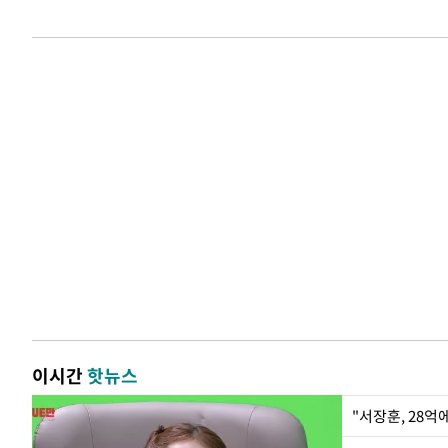
이시간
핫뉴스
"서장훈, 28억