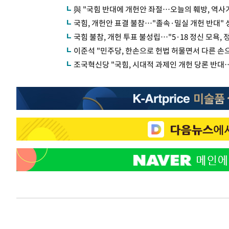
與 "국힘 반대에 개헌안 좌절…오늘의 훼방, 역사가
국힘, 개헌안 표결 불참…"졸속·밀실 개헌 반대" 
국힘 불참, 개헌 투표 불성립…"5·18 정신 모욕, 
이준석 "민주당, 한손으로 헌법 허물면서 다른 
조국혁신당 "국힘, 시대적 과제인 개헌 당론 반대