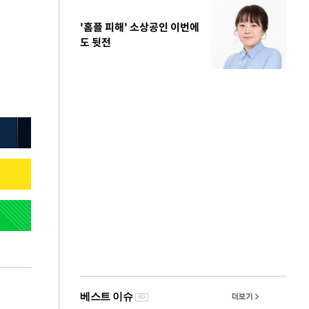
'홈플 피해' 소상공인 이번에
도 뒷전