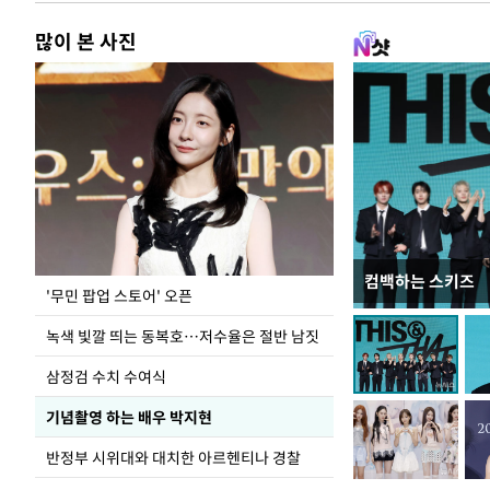
많이 본 사진
컴백하는 스키즈
지석천 뒤덮은 
'무민 팝업 스토어' 오픈
녹색 빛깔 띄는 동복호…저수율은 절반 남짓
삼정검 수치 수여식
기념촬영 하는 배우 박지현
반정부 시위대와 대치한 아르헨티나 경찰