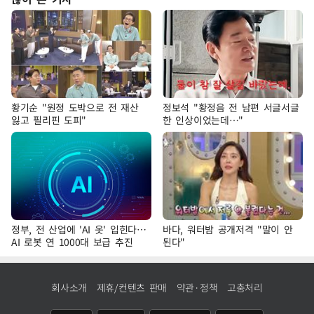
황기순 "원정 도박으로 전 재산
정보석 "황정음 전 남편 서글서글
잃고 필리핀 도피"
한 인상이었는데…"
정부, 전 산업에 'AI 옷' 입힌다…
바다, 워터밤 공개저격 "말이 안
AI 로봇 연 1000대 보급 추진
된다"
회사소개
제휴/컨텐츠 판매
약관·정책
고충처리