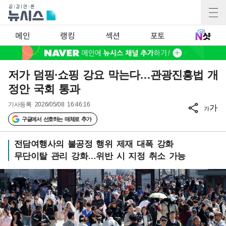
메인
랭킹
섹션
포토
저가 덤핑·쇼핑 강요 막는다…관광진흥법 개
정안 국회 통과
기사등록
2026/05/08 16:46:16
가
가
구글에서 선호하는 매체로 추가
전담여행사의 불공정 행위 제재 대폭 강화
무단이탈 관리 강화…위반 시 지정 취소 가능