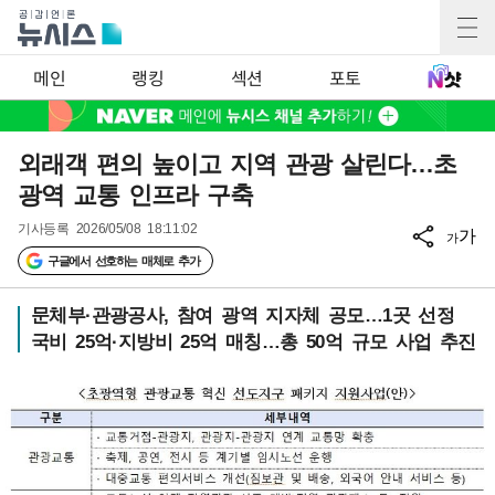
메인
랭킹
섹션
포토
외래객 편의 높이고 지역 관광 살린다…초
광역 교통 인프라 구축
기사등록
2026/05/08 18:11:02
가
가
구글에서 선호하는 매체로 추가
문체부·관광공사, 참여 광역 지자체 공모…1곳 선정
국비 25억·지방비 25억 매칭…총 50억 규모 사업 추진