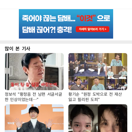
많이 본 기사
정보석 "황정음 전 남편 서글서글
황기순 "원정 도박으로 전 재산
한 인상이었는데…"
잃고 필리핀 도피"