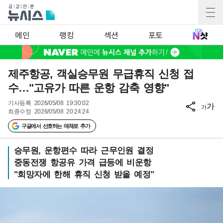
메인
랭킹
섹션
포토
제주항공, 객실승무원 무급휴직 신청 접
수…"고유가 따른 운항 감축 영향"
기사등록
2026/05/08 19:30:02
가
가
최종수정
2026/05/08 20:24:24
구글에서 선호하는 매체로 추가
승무원, 운항편수 따라 근무인원 결정
중동전쟁 항공유 가격 급등에 비운항
"희망자에 한해 휴직 신청 받을 예정"