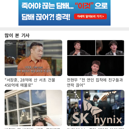
많이 본 기사
"서장훈, 28억에 산 서초 건물
전현무 "전 연인 집착에 친구들과
450억에 매물로"
연락 끊어"