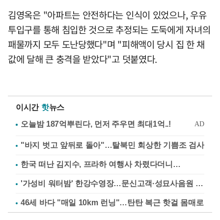
김영옥은 "아파트는 안전하다는 인식이 있었으나, 우유
투입구를 통해 침입한 것으로 추정되는 도둑에게 자녀의
패물까지 모두 도난당했다"며 "피해액이 당시 집 한 채
값에 달해 큰 충격을 받았다"고 덧붙였다.
이시간
핫
뉴스
"바지 벗고 앞뒤로 돌아"…탈북민 회상한 기쁨조 검사
한국 떠난 김지수, 프라하 여행사 차렸다더니…
'가성비 워터밤' 한강수영장…문신고객·성묘사음원 민원
46세 바다 "매일 10km 런닝"…탄탄 복근 핫걸 몸매로