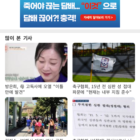
많이 본 기사
방은희, 母 고독사에 오열 "이틀
축구협회, 15년 전 심판 성 접대
만에 발견"
파문에 "현재는 내부 지침 준수"