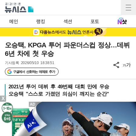
메인
랭킹
섹션
포토
오승택, KPGA 투어 파운더스컵 정상…데뷔
6년 차에 첫 우승
기사등록
2026/05/10 18:38:51
가
가
구글에서 선호하는 매체로 추가
2021년 투어 데뷔 후 49번째 대회 만에 우승
오승택 "스스로 가졌던 의심이 깨지는 순간"
X