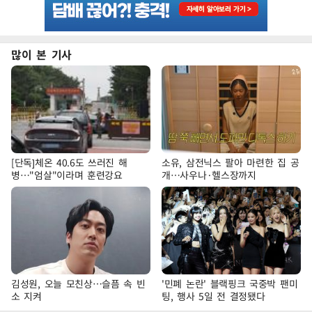
많이 본 기사
[단독]체온 40.6도 쓰러진 해
소유, 삼전닉스 팔아 마련한 집 공
병…"엄살"이라며 훈련강요
개…사우나·헬스장까지
김성원, 오늘 모친상…슬픔 속 빈
'민폐 논란' 블랙핑크 국중박 팬미
소 지켜
팅, 행사 5일 전 결정됐다