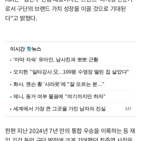
로서 구단의 브랜드 가치 성장을 이끌 것으로 기대된
다"고 밝혔다.
이시간
핫
뉴스
'마약 자숙' 유아인, 남사친과 뽀뽀 근황
오지헌 "일타강사 父…100평 수영장 딸린 집 살았다"
화사, 젠슨 황 '샤라웃'에 "잘 모르는 분…"
제니, 동거 여부 물음에 "여기까지만 하자"
한편 지난 2024년 7년 만의 통합 우승을 이룩하는 등 재
임 기간 동안 구단 발전에 크게 기여했던 최준영 사장은