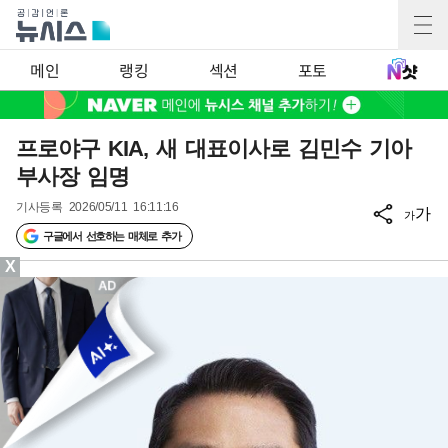
메인
랭킹
섹션
포토
프로야구 KIA, 새 대표이사로 김민수 기아
부사장 임명
기사등록
2026/05/11 16:11:16
가
가
구글에서 선호하는 매체로 추가
X