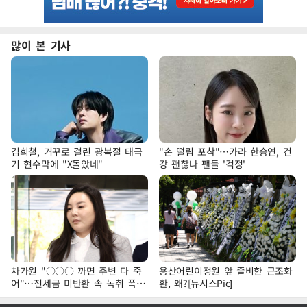
많이 본 기사
김희철, 거꾸로 걸린 광복절 태극
"손 떨림 포착"…카라 한승연, 건
기 현수막에 "X돌았네"
강 괜찮나 팬들 '걱정'
차가원 "○○○ 까면 주변 다 죽
용산어린이정원 앞 즐비한 근조화
어"…전세금 미반환 속 녹취 폭로
환, 왜?[뉴시스Pic]
파장