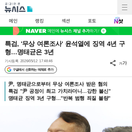
메인
랭킹
섹션
포토
특검, '무상 여론조사' 윤석열에 징역 4년 구
형…명태균은 3년
기사등록
2026/05/12 17:48:46
가
가
구글에서 선호하는 매체로 추가
尹, 명태균으로부터 무상 여론조사 받은 혐의
특검 "尹 공정이 최고 가치라더니…강한 불신"
명태균 징역 3년 구형…"반복 범행 죄질 불량"