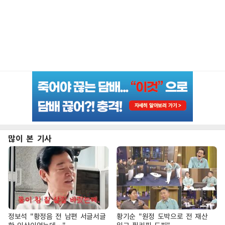
많이 본 기사
정보석 "황정음 전 남편 서글서글
황기순 "원정 도박으로 전 재산
한 인상이었는데…"
잃고 필리핀 도피"