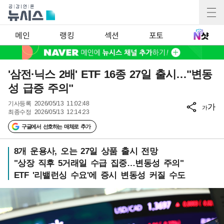
메인
랭킹
섹션
포토
'삼전·닉스 2배' ETF 16종 27일 출시…"변동
성 급증 주의"
기사등록
2026/05/13 11:02:48
가
가
최종수정
2026/05/13 12:14:23
구글에서 선호하는 매체로 추가
8개 운용사, 오는 27일 상품 출시 전망
"상장 직후 5거래일 수급 집중…변동성 주의"
ETF '리밸런싱 수요'에 증시 변동성 커질 수도