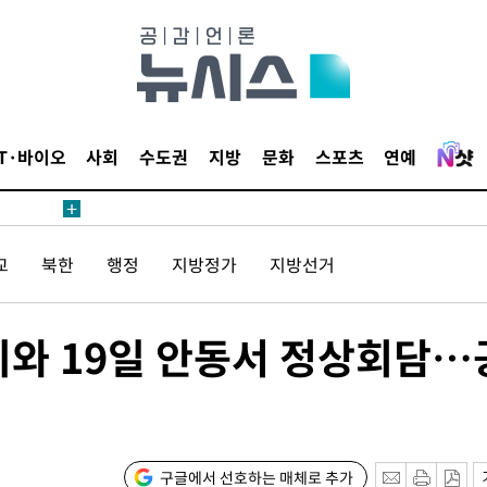
에서 두차
20일 후
IT·바이오
사회
수도권
지방
문화
스포츠
연예
에서 두차
교
북한
행정
지방정가
지방선거
20일 후
리와 19일 안동서 정상회담…
구글에서 선호하는 매체로 추가