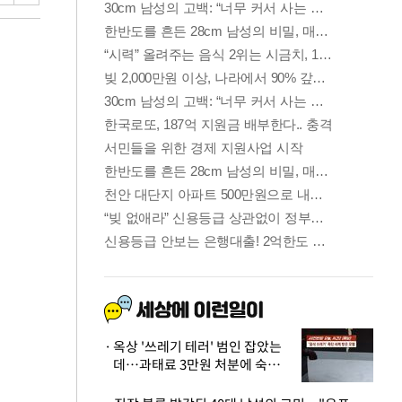
옥상 '쓰레기 테러' 범인 잡았는
데…과태료 3만원 처분에 숙박업
주 허탈