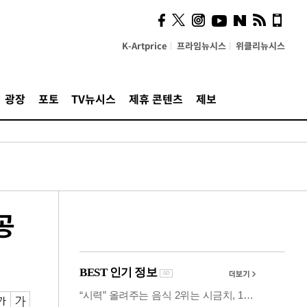
의견, 국토부·LH에 충실히
전달할 것"
K-Artprice
프라임뉴시스
위클리뉴시스
광장
포토
TV뉴시스
제휴 콘텐츠
제보
공