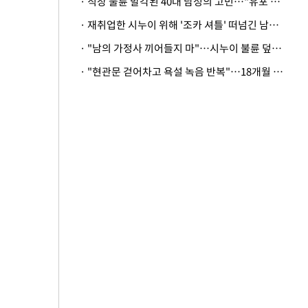
· 직장 불륜 발각된 40대 남성의 고민…"유포 동료 명예훼손·협박죄 고소 가능할까"
· 재취업한 시누이 위해 '조카 셔틀' 떠넘긴 남편…아내 "난 못한다"
· "남의 가정사 끼어들지 마"…시누이 불륜 덮으려는 남편에 억울한 아내
· "현관문 걷어차고 욕설 녹음 반복"…18개월 아기 키우는 집 뒤흔든 '앞집의 비극'