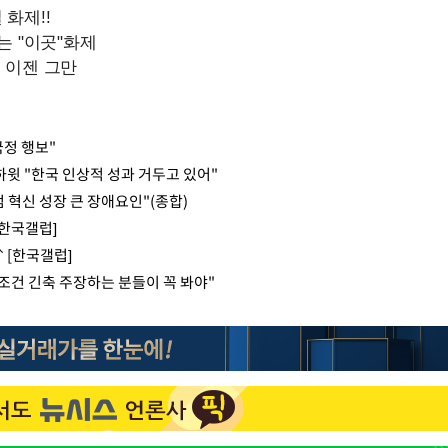
국정 행보"
하윗 "한국 인상적 성과 거두고 있어"
 혁신 성장 큰 장애요인"(종합)
[한국갤럽]
↑[한국갤럽]
"무조건 긴축 주장하는 분들이 꼭 봐야"