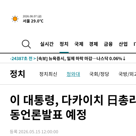
2026.08.07 (금)
서울 29.0℃
-24387초 전 >
[속보] 뉴욕증시, 일제 하락 마감…나스닥 0.06%↓
-29821초 전 >
이란, 호르무즈서 "적국 목표물들"과 대치로 남부 케슘섬
례 큰 폭발음
-28536초 전 >
[속보]美, 폴리실리콘 수입 규제…파생제품 15% 관세, 1
실시간
정치
국제
경제
금융
산업
발효
-26687초 전 >
[속보]트럼프, 美 원정출산 금지 행정명령 서명
-24387초 전 >
[속보] 뉴욕증시, 일제 하락 마감…나스닥 0.06%↓
-29821초 전 >
이란, 호르무즈서 "적국 목표물들"과 대치로 남부 케슘섬
정치
정치최신
청와대
국회/정당
국방/외
례 큰 폭발음
-28536초 전 >
[속보]美, 폴리실리콘 수입 규제…파생제품 15% 관세, 1
발효
-26687초 전 >
[속보]트럼프, 美 원정출산 금지 행정명령 서명
-24387초 전 >
[속보] 뉴욕증시, 일제 하락 마감…나스닥 0.06%↓
이 대통령, 다카이치 日총
동언론발표 예정
등록 2026.05.15 12:00:00