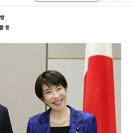
답방
할 듯