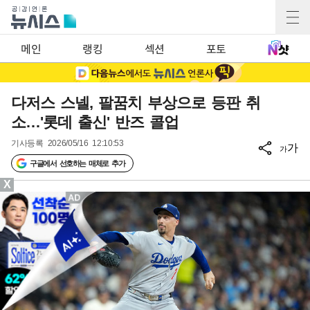
메인
랭킹
섹션
포토
다저스 스넬, 팔꿈치 부상으로 등판 취
소…'롯데 출신' 반즈 콜업
기사등록
2026/05/16 12:10:53
가
가
구글에서 선호하는 매체로 추가
X