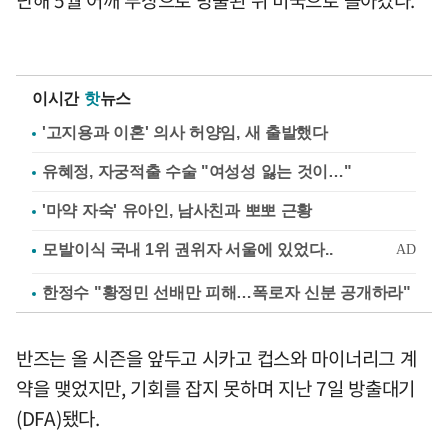
이시간
핫
뉴스
'고지용과 이혼' 의사 허양임, 새 출발했다
유혜정, 자궁적출 수술 "여성성 잃는 것이…"
'마약 자숙' 유아인, 남사친과 뽀뽀 근황
한정수 "황정민 선배만 피해…폭로자 신분 공개하라"
반즈는 올 시즌을 앞두고 시카고 컵스와 마이너리그 계
약을 맺었지만, 기회를 잡지 못하며 지난 7일 방출대기
(DFA)됐다.