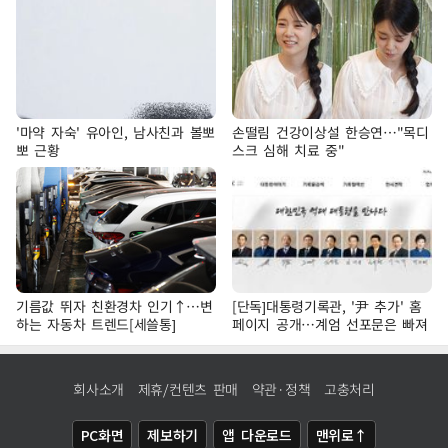
'마약 자숙' 유아인, 남사친과 볼뽀
손떨림 건강이상설 한승연…"목디
뽀 근황
스크 심해 치료 중"
기름값 뛰자 친환경차 인기↑…변
[단독]대통령기록관, '尹 추가' 홈
하는 자동차 트렌드[세쓸통]
페이지 공개…계엄 선포문은 빠져
회사소개
제휴/컨텐츠 판매
약관·정책
고충처리
PC화면
제보하기
앱 다운로드
맨위로↑