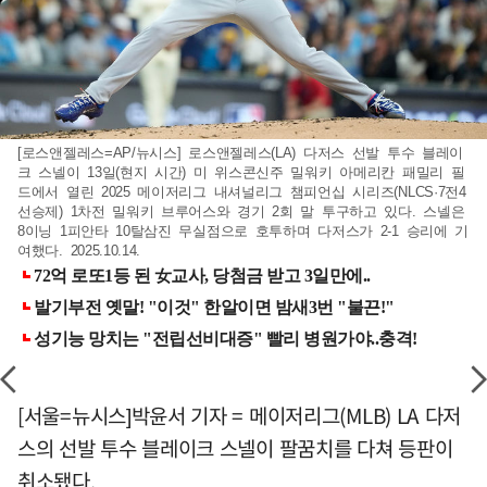
[로스앤젤레스=AP/뉴시스] 로스앤젤레스(LA) 다저스 선발 투수 블레이
크 스넬이 13일(현지 시간) 미 위스콘신주 밀워키 아메리칸 패밀리 필
드에서 열린 2025 메이저리그 내셔널리그 챔피언십 시리즈(NLCS·7전4
선승제) 1차전 밀워키 브루어스와 경기 2회 말 투구하고 있다. 스넬은
8이닝 1피안타 10탈삼진 무실점으로 호투하며 다저스가 2-1 승리에 기
여했다. 2025.10.14.
[서울=뉴시스]박윤서 기자 = 메이저리그(MLB) LA 다저
스의 선발 투수 블레이크 스넬이 팔꿈치를 다쳐 등판이
취소됐다.