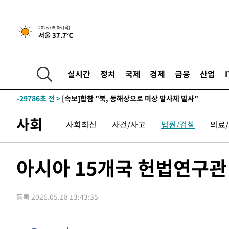
2026.08.06 (목)
서울 37.7℃
-5999초 전 >
[속보]경찰, '홍명보 선임 논란' 대한축구협회·축구회관 
-32202초 전 >
[속보]합참 "北 발사체는 단거리탄도미사일…감시·경계
화"
-31950초 전 >
日방위성, 北이 동해로 쏜 발사체는 탄도미사일 가능성
실시간
정치
국제
경제
금융
산업
-30380초 전 >
[속보] SKT, 에이닷 서비스 장애 발생…"원인 파악 중"
-29786초 전 >
[속보]합참 "북, 동해상으로 미상 발사체 발사"
-29182초 전 >
'낮 최고 39도' 불볕더위…한밤 열대야도 계속[내일날씨]
사회
사회최신
사건/사고
법원/검찰
의료
-29141초 전 >
[속보]7~9일 프로야구 3연전도 폭염 취소…11일 재개
-28803초 전 >
"韓 외환시장 개입 관측 배경엔 美의 대한국 무역적자 있
-28630초 전 >
'월드컵 탈락 후폭풍' 축구협회…초유의 압수수색에 '충격
아시아 15개국 헌법연구
-28470초 전 >
서울 낮 37.9도, 올여름 최고치 경신…영등포 순간 '40도
-28032초 전 >
[속보]종합특검, 대검 추가 압수수색…내란 중요임무종사
등록 2026.05.18 13:43:35
-24127초 전 >
[속보]코스닥, 800p 회복…0.26% 오른 801.67 마감
-24057초 전 >
[속보]코스피, 301.88포인트(4.58%) 내린 6296.38 마
-23922초 전 >
[속보]원·달러 환율, 0.7원 내린 1423.8원 마감