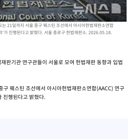
 혐의
감
터 오는 21일까지 서울 중구 웨스틴 조선에서 아시아헌법재판소연합
'가 진행된다고 밝혔다. 서울 종로구 헌법재판소. 2026.05.18.
 포착
라하라 격파
꺾인다"
헌법재판기관 연구관들이 서울로 모여 헌법재판 동향과 입법
 위협"
 수용할까
 불가피"
 중구 웨스틴 조선에서 아시아헌법재판소연합(AACC) 연구
등 압수수색
가 진행된다고 밝혔다.