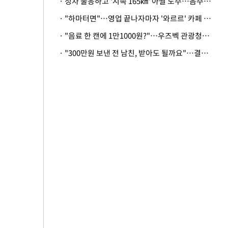
· 정차 불응하고 '시속 165㎞' 아찔 도주…음주운전자 체포
· "하마터면"…영업 끝나자마자 '와르르' 카페 테라스 덮친 대리석 외벽
· "음료 한 캔에 1만1000원?"…우즈벡 관광청까지 나섰다, 유튜버 폭로 후폭풍
· "300만원 보낸 전 남친, 받아도 될까요"…결혼 앞둔 예비신부의 뜻밖 고충