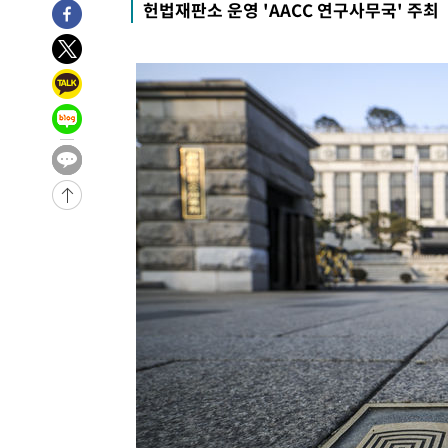
헌법재판소 운영 'AACC 연구사무국' 주최
-21521초 전 >
"여기 떨어졌다"…다누리, 스페이스X 로켓 달 충돌 흔적
-18566초 전 >
손흥민, 5경기 연속골 실패…LAFC는 승부차기 끝 과달
-11167초 전 >
내일까지 39도 '펄펄'…기상청 "태풍 지나며 폭염 잠시 
-10804초 전 >
트럼프, 한국계 진보 주지사 후보 맹공…"공산주의가 최대
-10782초 전 >
"美간섭에 합의 지연"…트럼프, '이란 호르무즈 통제권'
-7302초 전 >
[속보]산업장관 "李정부, 원전 반대 안해…안정 전력 위해
-5999초 전 >
[속보]경찰, '홍명보 선임 논란' 대한축구협회·축구회관 
-32202초 전 >
[속보]합참 "北 발사체는 단거리탄도미사일…감시·경계
화"
-31950초 전 >
日방위성, 北이 동해로 쏜 발사체는 탄도미사일 가능성
-30380초 전 >
[속보] SKT, 에이닷 서비스 장애 발생…"원인 파악 중"
-29786초 전 >
[속보]합참 "북, 동해상으로 미상 발사체 발사"
-29182초 전 >
'낮 최고 39도' 불볕더위…한밤 열대야도 계속[내일날씨]
-29141초 전 >
[속보]7~9일 프로야구 3연전도 폭염 취소…11일 재개
-28803초 전 >
"韓 외환시장 개입 관측 배경엔 美의 대한국 무역적자 있
-28630초 전 >
'월드컵 탈락 후폭풍' 축구협회…초유의 압수수색에 '충격
-28470초 전 >
서울 낮 37.9도, 올여름 최고치 경신…영등포 순간 '40도