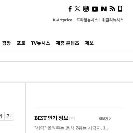
의견, 국토부·LH에 충실히
전달할 것"
K-Artprice
프라임뉴시스
위클리뉴시스
광장
포토
TV뉴시스
제휴 콘텐츠
제보