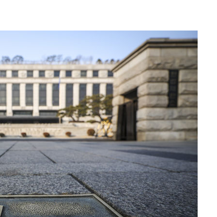
 포착
라하라 격파
꺾인다"
 위협"
 수용할까
 불가피"
등 압수수색
태세 강
어"
·당황'
'