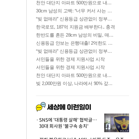
SNS에 '대통령 살해' 협박글…
30대 회사원 '불구속 송치'