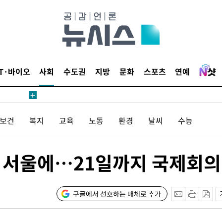
등 압수수색
태세 강
IT·바이오
사회
수도권
지방
문화
스포츠
연예
/보건
복지
교육
노동
환경
날씨
수능
어"
·당황'
관 서울에…21일까지 국제회의
'
 혐의
구글에서 선호하는 매체로 추가
감