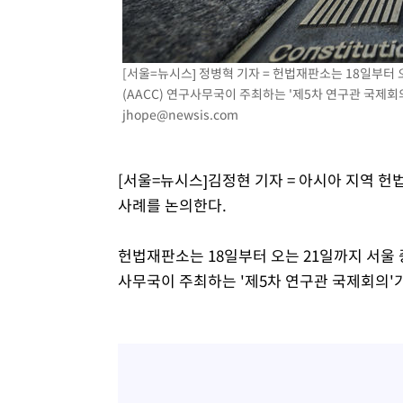
-28032초 전 >
[속보]종합특검, 대검 추가 압수수색…내란 중요임무종사
-24127초 전 >
[속보]코스닥, 800p 회복…0.26% 오른 801.67 마감
-24057초 전 >
[속보]코스피, 301.88포인트(4.58%) 내린 6296.38 마
[서울=뉴시스] 정병혁 기자 = 헌법재판소는 18일부
(AACC) 연구사무국이 주최하는 '제5차 연구관 국제회의
-23922초 전 >
[속보]원·달러 환율, 0.7원 내린 1423.8원 마감
jhope@newsis.com
-21521초 전 >
"여기 떨어졌다"…다누리, 스페이스X 로켓 달 충돌 흔적
-18566초 전 >
손흥민, 5경기 연속골 실패…LAFC는 승부차기 끝 과달
-11167초 전 >
내일까지 39도 '펄펄'…기상청 "태풍 지나며 폭염 잠시 
[서울=뉴시스]김정현 기자 = 아시아 지역 
-10804초 전 >
트럼프, 한국계 진보 주지사 후보 맹공…"공산주의가 최대
사례를 논의한다.
-10782초 전 >
"美간섭에 합의 지연"…트럼프, '이란 호르무즈 통제권'
-7302초 전 >
[속보]산업장관 "李정부, 원전 반대 안해…안정 전력 위해
헌법재판소는 18일부터 오는 21일까지 서울
-5999초 전 >
[속보]경찰, '홍명보 선임 논란' 대한축구협회·축구회관 
사무국이 주최하는 '제5차 연구관 국제회의'