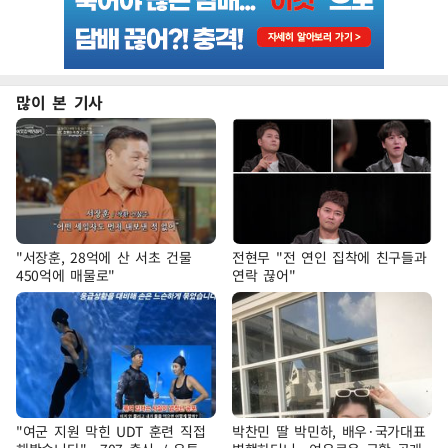
많이 본 기사
"서장훈, 28억에 산 서초 건물
전현무 "전 연인 집착에 친구들과
450억에 매물로"
연락 끊어"
"여군 지원 막힌 UDT 훈련 직접
박찬민 딸 박민하, 배우·국가대표