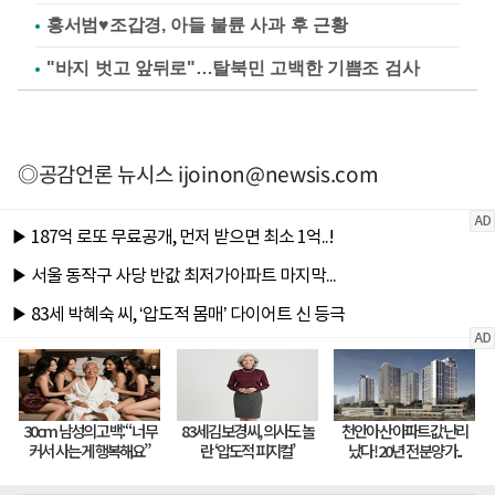
홍서범♥조갑경, 아들 불륜 사과 후 근황
"바지 벗고 앞뒤로"…탈북민 고백한 기쁨조 검사
◎공감언론 뉴시스
ijoinon@newsis.com