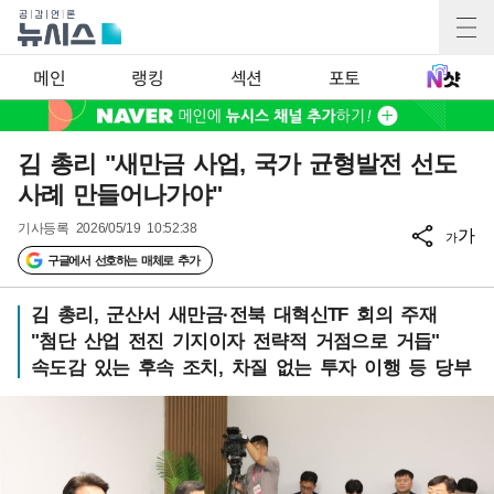
메인
랭킹
섹션
포토
김 총리 "새만금 사업, 국가 균형발전 선도
사례 만들어나가야"
기사등록
2026/05/19 10:52:38
가
가
구글에서 선호하는 매체로 추가
김 총리, 군산서 새만금·전북 대혁신TF 회의 주재
"첨단 산업 전진 기지이자 전략적 거점으로 거듭"
속도감 있는 후속 조치, 차질 없는 투자 이행 등 당부