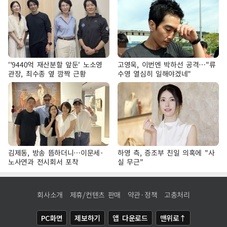
''9440억 재산분할 앞둔' 노소영
고영욱, 이번엔 박하선 공격…"류
관장, 최수종 옆 깜짝 근황
수영 열심히 일해야겠네"
김제동, 방송 뜸하더니…이문세·
하영 측, 증조부 친일 의혹에 "사
노사연과 전시회서 포착
실 무근"
회사소개
제휴/컨텐츠 판매
약관·정책
고충처리
PC화면
제보하기
앱 다운로드
맨위로↑