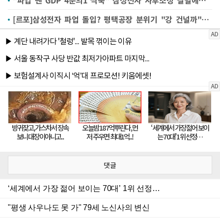
"파업 땐 GDP 4분의1 싹둑" 삼성전자 사후조정 결렬에…정부 '긴급조정권' 임박하나
[르포]삼성전자 파업 돌입? 평택공장 분위기 "강 건널까" 걱정
댓글