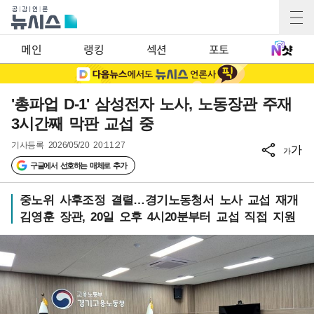
메인
랭킹
섹션
포토
'총파업 D-1' 삼성전자 노사, 노동장관 주재
3시간째 막판 교섭 중
기사등록
2026/05/20 20:11:27
가
가
구글에서 선호하는 매체로 추가
중노위 사후조정 결렬…경기노동청서 노사 교섭 재개
김영훈 장관, 20일 오후 4시20분부터 교섭 직접 지원