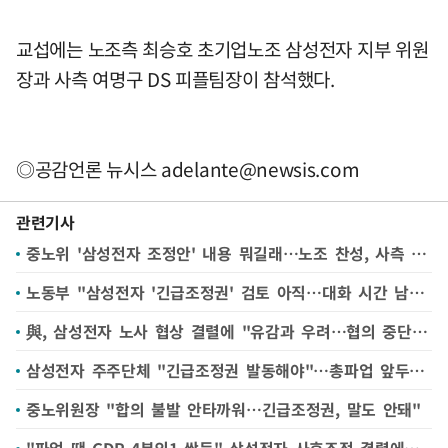
교섭에는 노조측 최승호 초기업노조 삼성전자 지부 위원
장과 사측 여명구 DS 피플팀장이 참석했다.
◎공감언론 뉴시스
adelante@newsis.com
관련기사
중노위 '삼성전자 조정안' 내용 뭐길래…노조 찬성, 사측 반대?
노동부 "삼성전자 '긴급조정권' 검토 아직…대화 시간 남아있다"
與, 삼성전자 노사 협상 결렬에 "유감과 우려…협의 중단돼선 안 돼"(종합)
삼성전자 주주단체 "긴급조정권 발동해야"…총파업 앞두고 탄원서 모집
중노위원장 "합의 불발 안타까워…긴급조정권, 말도 안돼"