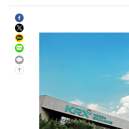
-13751초 전 >
시리아 다마스쿠스 교외에서 미니버스 폭발.. 14명 부상, 
태
-13049초 전 >
입추에도 극한더위…서울 낮 39도 '폭염중대경보'
-8013초 전 >
이란, 호르무즈서 "적국 목표물들"과 대치로 남부 케슘섬
례 큰 폭발음
-6728초 전 >
[속보]美, 폴리실리콘 수입 규제…파생제품 15% 관세, 12
효
-4879초 전 >
[속보]트럼프, 美 원정출산 금지 행정명령 서명
-2579초 전 >
[속보] 뉴욕증시, 일제 하락 마감…나스닥 0.06%↓
-31292초 전 >
[속보]국힘 윤리위, '돌려차기 발언' 진종오·서범수 징계
-26617초 전 >
[속보] 7월 중국 수출 23.9%↑ 수입 27.5%↑…무역총
25.3%↑
-23777초 전 >
[속보]'채상병 순직 책임' 임성근, 항소심도 징역 3년
-23643초 전 >
[속보]종합특검, '관저이전 봐주기 감사' 유병호 구속기소
-20243초 전 >
민주 콩고 에볼라환자 4천명 돌파, 4053명 발생 1850명
-19493초 전 >
[속보]'300억원대 사기 혐의' 차가원 대표 구속 송치
-18687초 전 >
"미 전국적 살모네라 식중독 원인은 멕시코산 할라피뇨"--
-17200초 전 >
[속보]경찰·노동부, HL만도 평택사업장 끼임 사망 관련
-17081초 전 >
[속보]합수본, '투표율 허위 입력' 중앙·서울·경기도 선관
압수수색
-16836초 전 >
[속보]원·달러 환율, 오전 9시 1423.8원