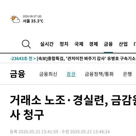
2026.08.07 (금)
서울 35.3℃
-2579초 전 >
[속보] 뉴욕증시, 일제 하락 마감…나스닥 0.06%↓
-31292초 전 >
[속보]국힘 윤리위, '돌려차기 발언' 진종오·서범수 징계
-26617초 전 >
[속보] 7월 중국 수출 23.9%↑ 수입 27.5%↑…무역총
실시간
정치
국제
경제
금융
산업
25.3%↑
-23777초 전 >
[속보]'채상병 순직 책임' 임성근, 항소심도 징역 3년
-23643초 전 >
[속보]종합특검, '관저이전 봐주기 감사' 유병호 구속기소
-20243초 전 >
민주 콩고 에볼라환자 4천명 돌파, 4053명 발생 1850명
금융
금융최신
증권
금융정책/통화
은행
-19493초 전 >
[속보]'300억원대 사기 혐의' 차가원 대표 구속 송치
-18687초 전 >
"미 전국적 살모네라 식중독 원인은 멕시코산 할라피뇨"--
-17200초 전 >
[속보]경찰·노동부, HL만도 평택사업장 끼임 사망 관련
거래소 노조·경실련, 금감
-17081초 전 >
[속보]합수본, '투표율 허위 입력' 중앙·서울·경기도 선관
압수수색
사 청구
-16836초 전 >
[속보]원·달러 환율, 오전 9시 1423.8원
-16632초 전 >
[속보]삼성전자·SK하이닉스 동반 강보합…1%대 상승 
-16618초 전 >
[속보]코스닥, 5.95포인트(0.74%) 상승한 807.62개장
등록 2026.05.21 13:41:59
수정 2026.05.21 13:48:24
-16586초 전 >
[속보]코스피, 6300선 재탈환…1.09% 오른 6365.07 