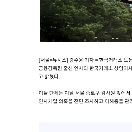
-16632초 전 >
[속보]삼성전자·SK하이닉스 동반 강보합…1%대 상승 
-16618초 전 >
[속보]코스닥, 5.95포인트(0.74%) 상승한 807.62개장
-16586초 전 >
[속보]코스피, 6300선 재탈환…1.09% 오른 6365.07 
-13751초 전 >
시리아 다마스쿠스 교외에서 미니버스 폭발.. 14명 부상, 
태
-13049초 전 >
입추에도 극한더위…서울 낮 39도 '폭염중대경보'
-8013초 전 >
이란, 호르무즈서 "적국 목표물들"과 대치로 남부 케슘섬
례 큰 폭발음
-6728초 전 >
[속보]美, 폴리실리콘 수입 규제…파생제품 15% 관세, 12
[서울=뉴시스] 강수윤 기자 = 한국거래소 
효
-4879초 전 >
[속보]트럼프, 美 원정출산 금지 행정명령 서명
금융감독원 출신 인사의 한국거래소 상임이사
-2579초 전 >
[속보] 뉴욕증시, 일제 하락 마감…나스닥 0.06%↓
고 밝혔다.
이들 단체는 이날 서울 종로구 감사원 앞에서
인사개입 의혹을 전면 조사하고 이해충돌 관