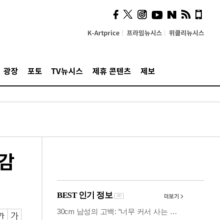
시, 스마트폰 액세서리에
NFC 더했다
K-Artprice
프라임뉴시스
위클리뉴시스
광장
포토
TV뉴시스
제휴 콘텐츠
제보
익감