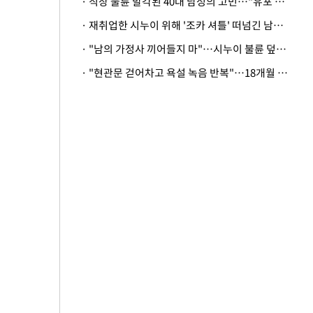
· 직장 불륜 발각된 40대 남성의 고민…"유포 동료 명예훼손·협박죄 고소 가능할까"
· 재취업한 시누이 위해 '조카 셔틀' 떠넘긴 남편…아내 "난 못한다"
· "남의 가정사 끼어들지 마"…시누이 불륜 덮으려는 남편에 억울한 아내
· "현관문 걷어차고 욕설 녹음 반복"…18개월 아기 키우는 집 뒤흔든 '앞집의 비극'