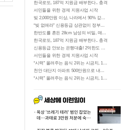
옥상 '쓰레기 테러' 범인 잡았는
데…과태료 3만원 처분에 숙박업
주 허탈