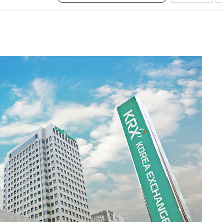
3명은 중
에서 두차
0일 후 발
 절차 개시
액
 사망
 CDC
 압수수색
위 등 9곳