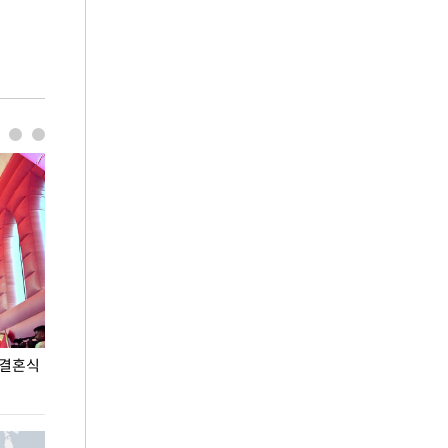
 결혼식
폭염으로 멈춘 프로야구… 발걸음 돌리는 팬들
이 대통령, '청
총력 대응'