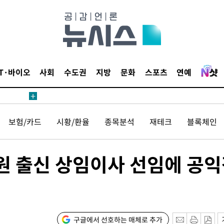
 절차 개시
액
IT·바이오
사회
수도권
지방
문화
스포츠
연예
 사망
보험/카드
시황/환율
종목분석
재테크
블록체인
 CDC
 압수수색
원 출신 상임이사 선임에 공
위 등 9곳
출발
구글에서 선호하는 매체로 추가
개장