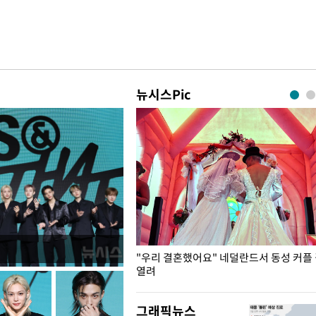
뉴시스Pic
국엔 찜통 더위
"우리 결혼했어요" 네덜란드서 동성 커플
열려
그래픽뉴스