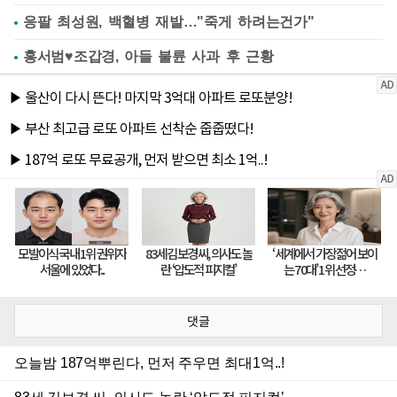
응팔 최성원, 백혈병 재발…"죽게 하려는건가"
홍서범♥조갑경, 아들 불륜 사과 후 근황
댓글