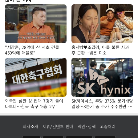
"서장훈, 28억에 산 서초 건물
홍서범♥조갑경, 아들 불륜 사과
450억에 매물로"
후 근황…밝은 미소
외국인 심판 성 접대 7경기 들여
SK하이닉스, 주당 375원 분기배당
다보니…한국 축구 '5승 2무'
결정…3분기 중 추가 주주환원 발
표
회사소개
제휴/컨텐츠 판매
약관·정책
고충처리