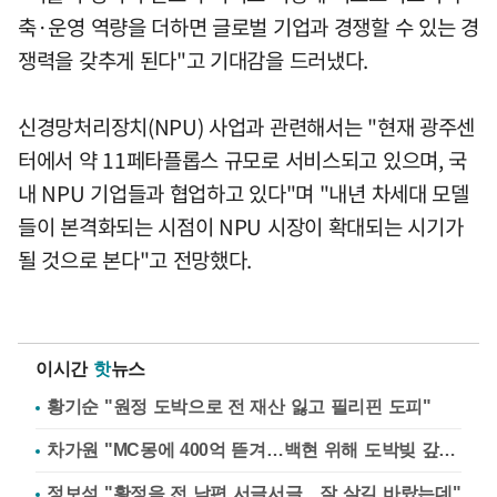
축·운영 역량을 더하면 글로벌 기업과 경쟁할 수 있는 경
쟁력을 갖추게 된다"고 기대감을 드러냈다.
신경망처리장치(NPU) 사업과 관련해서는 "현재 광주센
터에서 약 11페타플롭스 규모로 서비스되고 있으며, 국
내 NPU 기업들과 협업하고 있다"며 "내년 차세대 모델
들이 본격화되는 시점이 NPU 시장이 확대되는 시기가
될 것으로 본다"고 전망했다.
이시간
핫
뉴스
황기순 "원정 도박으로 전 재산 잃고 필리핀 도피"
차가원 "MC몽에 400억 뜯겨…백현 위해 도박빚 갚아줘"
정보석 "황정음 전 남편 서글서글…잘 살길 바랐는데"