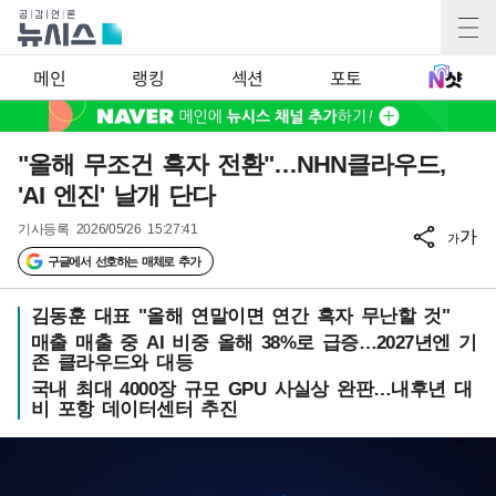
메인
랭킹
섹션
포토
"올해 무조건 흑자 전환"…NHN클라우드,
'AI 엔진' 날개 단다
기사등록
2026/05/26 15:27:41
가
가
구글에서 선호하는 매체로 추가
김동훈 대표 "올해 연말이면 연간 흑자 무난할 것"
매출 매출 중 AI 비중 올해 38%로 급증…2027년엔 기
존 클라우드와 대등
국내 최대 4000장 규모 GPU 사실상 완판…내후년 대
비 포항 데이터센터 추진