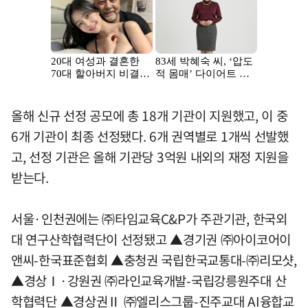
올해 신규 선정 공모에 총 18개 기관이 지원했고, 이 중
6개 기관이 최종 선정됐다. 6개 권역별로 1개씩 선발했
고, 선정 기관은 올해 기관당 3억원 내외의 재정 지원을
받는다.
서울·인천권에는 ㈜타임교육C&P가 주관기관, 한국외
대 연구산학협력단이 선정됐고 ▲경기권 ㈜아이코어이
앤씨-한국표준협회 ▲충청권 국립한국교통대-㈜리모샷,
▲경상Ⅰ·강원권 ㈜라인교육개발-국립강릉원주대 산
학협력단 ▲경상권Ⅱ ㈜엘리스그룹-진주교대 AI융합교