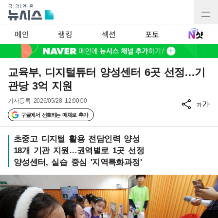
메인
랭킹
섹션
포토
교육부, 디지털튜터 양성센터 6곳 선정…기
관당 3억 지원
기사등록
2026/05/28 12:00:00
가
가
구글에서 선호하는 매체로 추가
초중고 디지털 활용 전담인력 양성
18개 기관 지원…권역별로 1곳 선정
양성센터, 실습 중심 '지역특화과정'