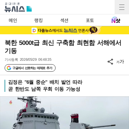
메인
랭킹
섹션
포토
북한 5000t급 최신 구축함 최현함 서해에서
기동
기사등록
2026/05/29 06:48:35
가
가
구글에서 선호하는 매체로 추가
김정은 "6월 중순" 배치 발언 따라
곧 한반도 남쪽 우회 이동 가능성