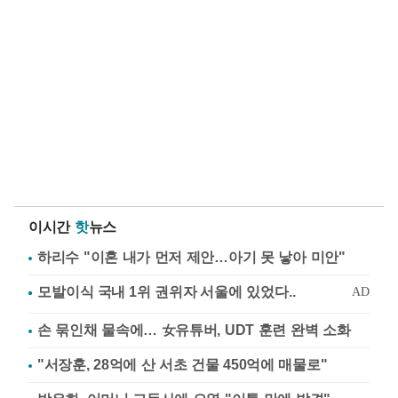
이시간
핫
뉴스
하리수 "이혼 내가 먼저 제안…아기 못 낳아 미안"
손 묶인채 물속에… 女유튜버, UDT 훈련 완벽 소화
"서장훈, 28억에 산 서초 건물 450억에 매물로"