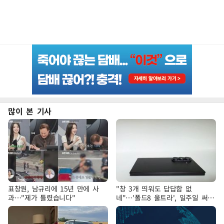
많이 본 기사
표창원, 남규리에 15년 만에 사
"창 3개 띄워도 답답함 없
과…"제가 틀렸습니다"
네"…'폴드8 울트라', 일주일 써보
니