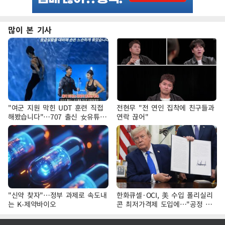
많이 본 기사
"여군 지원 막힌 UDT 훈련 직접
전현무 "전 연인 집착에 친구들과
해봤습니다"…707 출신 女유튜버
연락 끊어"
'완벽 소화'
"신약 찾자"…정부 과제로 속도내
한화큐셀·OCI, 美 수입 폴리실리
는 K-제약바이오
콘 최저가격제 도입에…"공정 경
쟁·수익성 개선 환영"