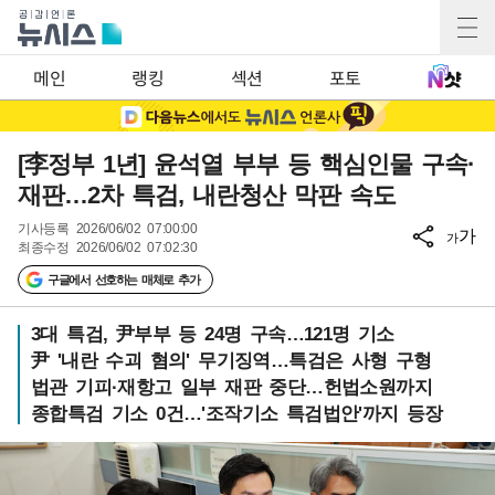
메인
랭킹
섹션
포토
[李정부 1년] 윤석열 부부 등 핵심인물 구속·
재판…2차 특검, 내란청산 막판 속도
기사등록
2026/06/02 07:00:00
가
가
최종수정
2026/06/02 07:02:30
구글에서 선호하는 매체로 추가
3대 특검, 尹부부 등 24명 구속…121명 기소
尹 '내란 수괴 혐의' 무기징역…특검은 사형 구형
법관 기피·재항고 일부 재판 중단…헌법소원까지
종합특검 기소 0건…'조작기소 특검법안'까지 등장