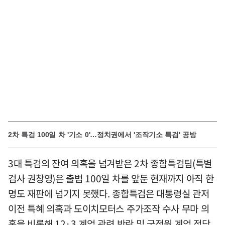
2차 특검 100일 차 '기소 0'…정치권에서 '조작기소 특검' 공방
3대 특검의 잔여 의혹을 넘겨받은 2차 종합특검팀(특별
검사 권창영)은 출범 100일 차를 앞둔 현재까지 아직 한
명도 재판에 넘기지 못했다. 종합특검은 대통령실 관저
이전 특혜 의혹과 도이치모터스 주가조작 수사 무마 의
혹을 비롯해 12·3 계엄 관련 반란 및 국정원 계엄 정당