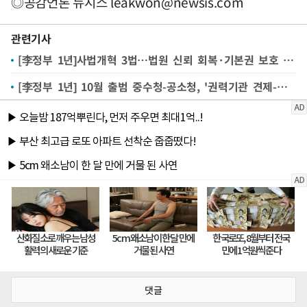
◎공감언론 뉴시스
leakwon@newsis.com
관련기사
[李정부 1년]사법개혁 3법…법원 신뢰 회복·기본권 보호 계기 될까
[李정부 1년] 10월 출범 중수청-공소청, '권력기관 견제-책임수사' 구축하나
댓글