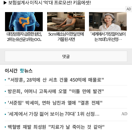
댓글
이시간
핫
뉴스
"서장훈, 28억에 산 서초 건물 450억에 매물로"
방은희, 어머니 고독사에 오열 "이틀 만에 발견"
'서준맘' 박세미, 연하 남친과 열애 "결혼 전제"
백혈병 재발 최성원 "치료가 날 죽이는 것 같아"