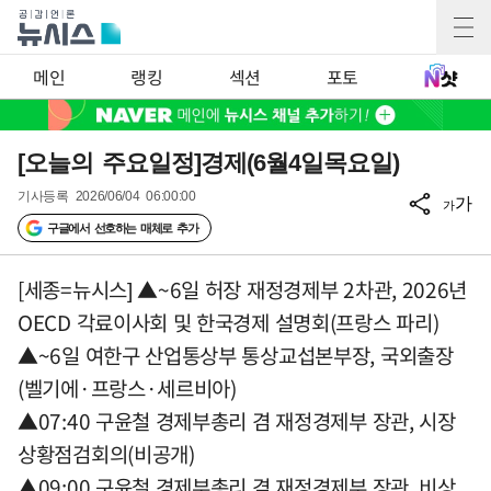
메인
랭킹
섹션
포토
[오늘의 주요일정]경제(6월4일목요일)
기사등록
2026/06/04 06:00:00
가
가
구글에서 선호하는 매체로 추가
[세종=뉴시스] ▲~6일 허장 재정경제부 2차관, 2026년
OECD 각료이사회 및 한국경제 설명회(프랑스 파리)
▲~6일 여한구 산업통상부 통상교섭본부장, 국외출장
(벨기에·프랑스·세르비아)
▲07:40 구윤철 경제부총리 겸 재정경제부 장관, 시장
상황점검회의(비공개)
▲09:00 구윤철 경제부총리 겸 재정경제부 장관, 비상