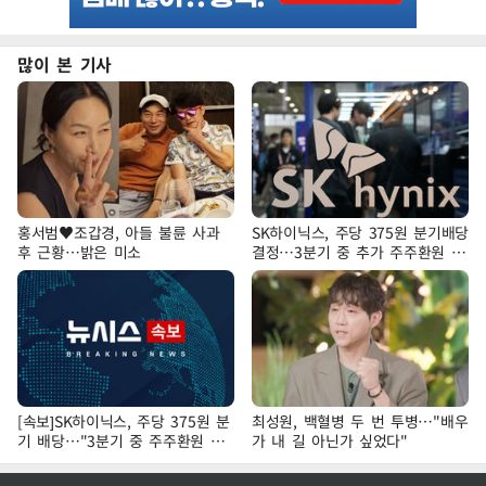
많이 본 기사
홍서범♥조갑경, 아들 불륜 사과
SK하이닉스, 주당 375원 분기배당
후 근황…밝은 미소
결정…3분기 중 추가 주주환원 발
표
[속보]SK하이닉스, 주당 375원 분
최성원, 백혈병 두 번 투병…"배우
기 배당…"3분기 중 주주환원 방
가 내 길 아닌가 싶었다"
안 확정"