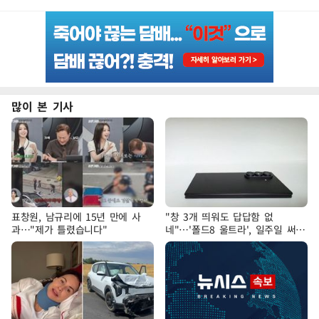
많이 본 기사
표창원, 남규리에 15년 만에 사
"창 3개 띄워도 답답함 없
과…"제가 틀렸습니다"
네"…'폴드8 울트라', 일주일 써보
니