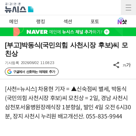
메인
랭킹
섹션
포토
[부고]박동식(국민의힘 사천시장 후보)씨 모
친상
기사등록
2026/06/02 11:08:23
가
가
구글에서 선호하는 매체로 추가
[사천=뉴시스] 차용현 기자 = ▲신숙점씨 별세, 박동식
(국민의힘 사천시장 후보)씨 모친상 = 2일, 경남 사천시
삼천포서울병원장례식장 1분향실, 발인 4일 오전 6시30
분, 장지 사천시 누리원 배고개선산. 055-835-9944