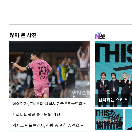
많이 본 사진
컴백하는 스키즈
입추 하루 앞둔 
삼성전자, 7일부터 갤럭시 Z 폴드8 울트라·폴드8·플립8 출시
폭염
트리니티항공 승무원의 워킹
멕시코 인플루언서, 라방 중 괴한 총격으로 사망