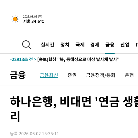
2026.08.06 (목)
14분 전 >
[속보]경찰, '홍명보 선임 논란' 대한축구협회·축구회관 등 
서울 34.6℃
-25329초 전 >
[속보]합참 "北 발사체는 단거리탄도미사일…감시·경계
화"
-25077초 전 >
日방위성, 北이 동해로 쏜 발사체는 탄도미사일 가능성
실시간
정치
국제
경제
금융
산업
-23507초 전 >
[속보] SKT, 에이닷 서비스 장애 발생…"원인 파악 중"
-22913초 전 >
[속보]합참 "북, 동해상으로 미상 발사체 발사"
-22309초 전 >
'낮 최고 39도' 불볕더위…한밤 열대야도 계속[내일날씨]
금융
-22268초 전 >
[속보]7~9일 프로야구 3연전도 폭염 취소…11일 재개
금융최신
증권
금융정책/통화
은행
-21930초 전 >
"韓 외환시장 개입 관측 배경엔 美의 대한국 무역적자 있
-21757초 전 >
'월드컵 탈락 후폭풍' 축구협회…초유의 압수수색에 '충격
하나은행, 비대면 '연금 생
-21597초 전 >
서울 낮 37.9도, 올여름 최고치 경신…영등포 순간 '40도
-21159초 전 >
[속보]종합특검, 대검 추가 압수수색…내란 중요임무종사
리
-17254초 전 >
[속보]코스닥, 800p 회복…0.26% 오른 801.67 마감
-17184초 전 >
[속보]코스피, 301.88포인트(4.58%) 내린 6296.38 마
-17049초 전 >
[속보]원·달러 환율, 0.7원 내린 1423.8원 마감
등록 2026.06.02 15:35:11