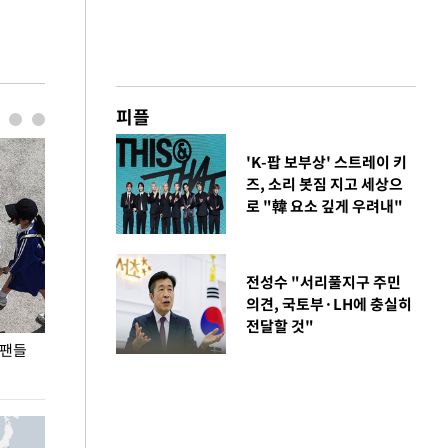
피플
'K-팝 보부상' 스트레이 키
즈, 소리 봇짐 지고 세상으
로 "韓 요소 깊게 우려내"
전성수 "서리풀지구 주민
의견, 국토부·LH에 충실히
전달할 것"
 팬들
이 대통령, '청년 대책 속도 높여야…폭염 문제도
입추 코앞인데 전
총력 대응'