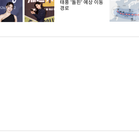
태풍 '돌핀' 예상 이동
경로