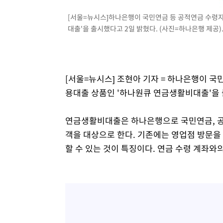
-21159초 전 >
[속보]종합특검, 대검 추가 압수수색…내란 중요임무종사
[서울=뉴시스]하나은행이 국민연금 등 공적연금 수령자
-17254초 전 >
[속보]코스닥, 800p 회복…0.26% 오른 801.67 마감
대출'을 출시했다고 2일 밝혔다. (사진=하나은행 제공). 2
-17184초 전 >
[속보]코스피, 301.88포인트(4.58%) 내린 6296.38 마
-17049초 전 >
[속보]원·달러 환율, 0.7원 내린 1423.8원 마감
-14648초 전 >
"여기 떨어졌다"…다누리, 스페이스X 로켓 달 충돌 흔적
-11693초 전 >
손흥민, 5경기 연속골 실패…LAFC는 승부차기 끝 과달
[서울=뉴시스] 조현아 기자 = 하나은행이 국
-4294초 전 >
내일까지 39도 '펄펄'…기상청 "태풍 지나며 폭염 잠시 꺾
용대출 상품인 '하나원큐 연금생활비대출'을 
-3931초 전 >
트럼프, 한국계 진보 주지사 후보 맹공…"공산주의가 최대
-3909초 전 >
"美간섭에 합의 지연"…트럼프, '이란 호르무즈 통제권' 
연금생활비대출은 하나은행으로 국민연금, 공무
-429초 전 >
[속보]산업장관 "李정부, 원전 반대 안해…안정 전력 위해 
객을 대상으로 한다. 기존에는 영업점 방문을
14분 전 >
[속보]경찰, '홍명보 선임 논란' 대한축구협회·축구회관 등 
할 수 있는 것이 특징이다. 연금 수령 계좌