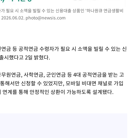
정보석 "황정음 전 남편 서
1
 혐의
서글한 인상이었는데…"
가 필요 시 소액을 빌릴 수 있는 신용대출 상품인 '하나원큐 연금생활비
026.06.02.
photo@newsis.com
감
황기순 "원정 도박으로 전
2
도피"
 포착
이승기 측 "차가원 전세금
3
사기 수법…엄벌 원해"
라하라 격파
민연금 등 공적연금 수령자가 필요 시 소액을 빌릴 수 있는 신
인다"
출시했다고 2일 밝혔다.
정부, 전 산업에 'AI 옷' 
4
 위협"
1000대 보급 추진
수용할까
원연금, 사학연금, 군인연금 등 4대 공적연금을 받는 고
최준희, 또 성형수술 예고 
5
불가피"
 통해서만 신청할 수 있었지만, 모바일 비대면 채널로 가입
압수수색
와의 연계를 통해 안정적인 상환이 가능하도록 설계됐다.
아이유, 장기하 '별일 없
6
일상 공개
허지웅 "우리가 지지했던 
7
들었다"…형소법 개정에 