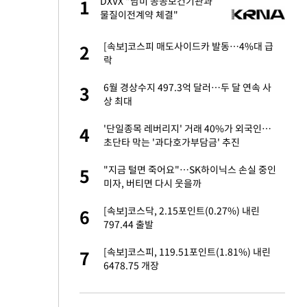
글
DXVX "남미 공공보건기관과
1
1
물질이전계약 체결"
 재산 잃고 필리핀
[속보]코스피 매도사이드카 발동…4%대 급
2
2
락
 미반환은 고도의
6월 경상수지 497.3억 달러…두 달 연속 사
3
3
상 최대
입힌다…AI 로봇 연
'단일종목 레버리지' 거래 40%가 외국인…
4
4
초단타 막는 '과다호가부담금' 추진
"짝짝이 눈 탈출"
"지금 털면 죽어요"…SK하이닉스 손실 중인
5
5
미자, 버티면 다시 웃을까
이 산다' 선곡…쿨한
[속보]코스닥, 2.15포인트(0.27%) 내린
6
6
797.44 출발
인간들이 이 꼴 만
[속보]코스피, 119.51포인트(1.81%) 내린
7
7
격한 반응
6478.75 개장