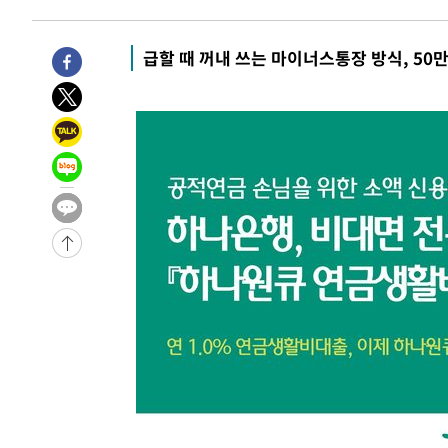
-14648초 전 >
"여기 떨어졌다"…다누리, 스페이스X 로켓 달 충돌 흔적
-11693초 전 >
손흥민, 5경기 연속골 실패…LAFC는 승부차기 끝 과달
급할 때 꺼내 쓰는 마이너스통장 방식, 50
-4294초 전 >
내일까지 39도 '펄펄'…기상청 "태풍 지나며 폭염 잠시 꺾
-3931초 전 >
트럼프, 한국계 진보 주지사 후보 맹공…"공산주의가 최대
-3909초 전 >
"美간섭에 합의 지연"…트럼프, '이란 호르무즈 통제권' 
-429초 전 >
[속보]산업장관 "李정부, 원전 반대 안해…안정 전력 위해 
14분 전 >
[속보]경찰, '홍명보 선임 논란' 대한축구협회·축구회관 등 
-25329초 전 >
[속보]합참 "北 발사체는 단거리탄도미사일…감시·경계
화"
-25077초 전 >
日방위성, 北이 동해로 쏜 발사체는 탄도미사일 가능성
-23507초 전 >
[속보] SKT, 에이닷 서비스 장애 발생…"원인 파악 중"
-22913초 전 >
[속보]합참 "북, 동해상으로 미상 발사체 발사"
-22309초 전 >
'낮 최고 39도' 불볕더위…한밤 열대야도 계속[내일날씨]
-22268초 전 >
[속보]7~9일 프로야구 3연전도 폭염 취소…11일 재개
-21930초 전 >
"韓 외환시장 개입 관측 배경엔 美의 대한국 무역적자 있
-21757초 전 >
'월드컵 탈락 후폭풍' 축구협회…초유의 압수수색에 '충격
-21597초 전 >
서울 낮 37.9도, 올여름 최고치 경신…영등포 순간 '40도