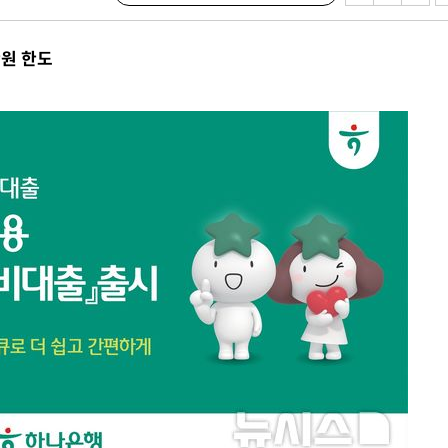
 포착
라하라 격파
만원 한도
인다"
 위협"
수용할까
불가피"
압수수색
태세 강
어"
·당황'
'