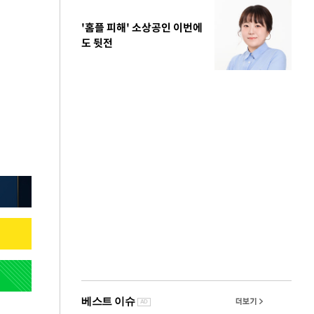
'홈플 피해' 소상공인 이번에
도 뒷전