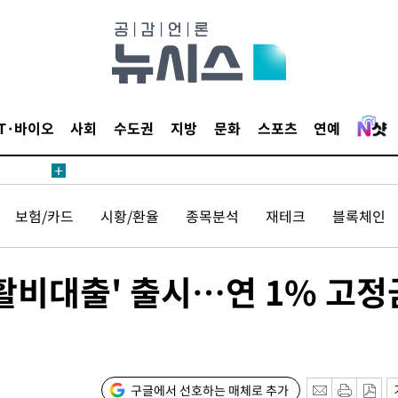
압수수색
태세 강
IT·바이오
사회
수도권
지방
문화
스포츠
연예
보험/카드
시황/환율
종목분석
재테크
블록체인
어"
·당황'
활비대출' 출시…연 1% 고정
'
 혐의
감
구글에서 선호하는 매체로 추가