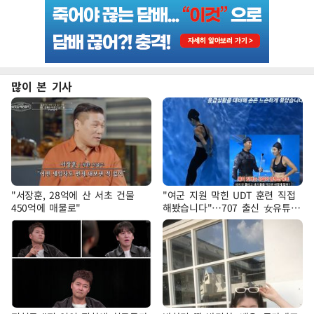
많이 본 기사
"서장훈, 28억에 산 서초 건물
"여군 지원 막힌 UDT 훈련 직접
450억에 매물로"
해봤습니다"…707 출신 女유튜버
'완벽 소화'