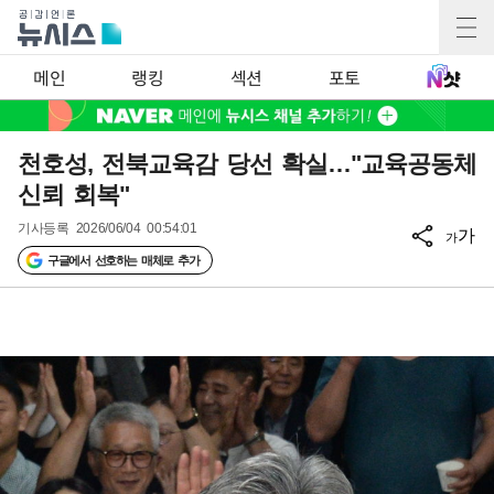
메인
랭킹
섹션
포토
천호성, 전북교육감 당선 확실…"교육공동체
신뢰 회복"
기사등록
2026/06/04 00:54:01
가
가
구글에서 선호하는 매체로 추가