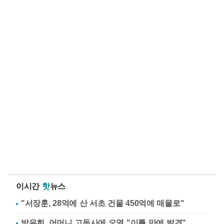
이시간
핫
뉴스
"서장훈, 28억에 산 서초 건물 450억에 매물로"
방은희, 어머니 고독사에 오열 "이틀 만에 발견"