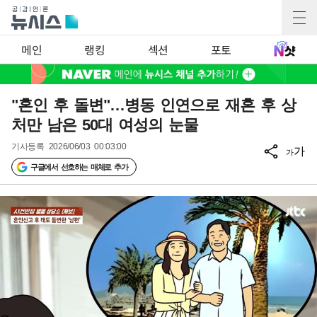
메인
랭킹
섹션
포토
"혼인 후 돌변"…병동 인연으로 재혼 후 상
처만 남은 50대 여성의 눈물
기사등록
2026/06/03 00:03:00
가
가
구글에서 선호하는 매체로 추가