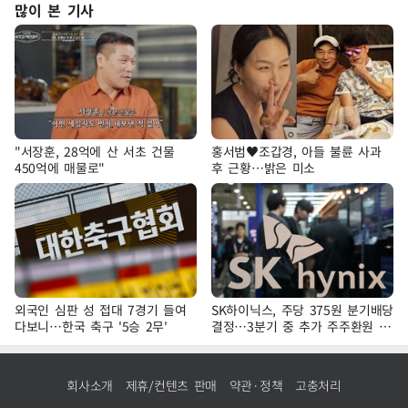
많이 본 기사
"서장훈, 28억에 산 서초 건물
홍서범♥조갑경, 아들 불륜 사과
450억에 매물로"
후 근황…밝은 미소
외국인 심판 성 접대 7경기 들여
SK하이닉스, 주당 375원 분기배당
다보니…한국 축구 '5승 2무'
결정…3분기 중 추가 주주환원 발
표
회사소개
제휴/컨텐츠 판매
약관·정책
고충처리