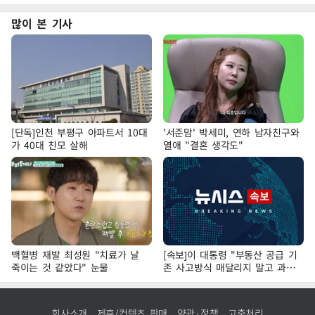
많이 본 기사
[단독]인천 부평구 아파트서 10대
'서준맘' 박세미, 연하 남자친구와
가 40대 친모 살해
열애 "결혼 생각도"
백혈병 재발 최성원 "치료가 날
[속보]이 대통령 "부동산 공급 기
죽이는 것 같았다" 눈물
존 사고방식 매달리지 말고 과감
히 실천"
회사소개
제휴/컨텐츠 판매
약관·정책
고충처리