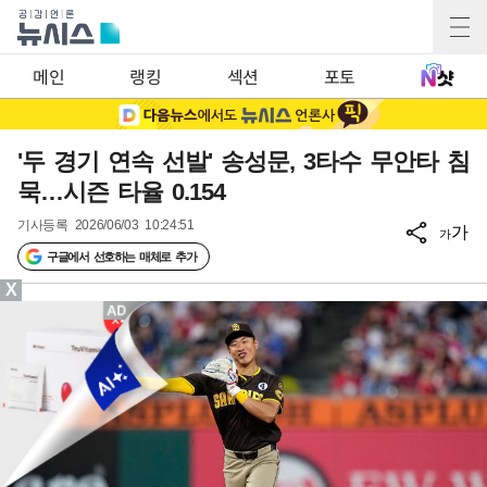
메인
랭킹
섹션
포토
'두 경기 연속 선발' 송성문, 3타수 무안타 침
묵…시즌 타율 0.154
기사등록
2026/06/03 10:24:51
가
가
구글에서 선호하는 매체로 추가
X