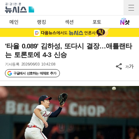
메인
랭킹
섹션
포토
'타율 0.089' 김하성, 또다시 결장…애틀랜타
는 토론토에 4-3 신승
기사등록
2026/06/03 10:42:08
가
가
구글에서 선호하는 매체로 추가