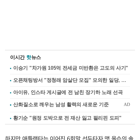
이시간
핫
뉴스
이승기 "차가원 105억 전세금 미반환은 고도의 사기"
오픈채팅방서 "정청래 암살단 모집" 모의한 일당, 불구속 송치
아이유, 인스타 게시글에 전 남친 장기하 노래 선곡
황기순 "원정 도박으로 전 재산 잃고 필리핀 도피"
하지만 애틀랜타는 이어진 6회말 선두타자 맷 올슨의 솔