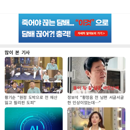
많이 본 기사
황기순 "원정 도박으로 전 재산
정보석 "황정음 전 남편 서글서글
잃고 필리핀 도피"
한 인상이었는데…"