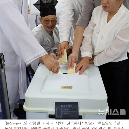
[논산=뉴시스] 강종민 기자 = 제9회 전국동시지방선거 투표일인 3일
논산 양지서당 유복엽 큰훈장 가족들이 충남 논산 연산면의 한 투표소