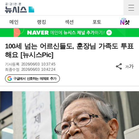
메인
랭킹
섹션
포토
100세 넘는 어르신들도, 훈장님 가족도 투표
해요 [뉴시스Pic]
기사등록
2026/06/03 10:37:45
가
가
최종수정
2026/06/03 10:42:24
구글에서 선호하는 매체로 추가