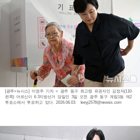
[광주=뉴시스] 이영주 기자 = 광주 동구 최고령 유권자인 김정자(110·
왼쪽) 어르신이 6·3지방선거 당일인 3일 오전 광주 동구 계림1동 제2
투표소에서 투표하고 있다. 2026.06.03.
leeyj2578@newsis.com