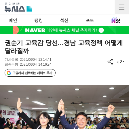
메인
랭킹
섹션
포토
권순기 교육감 당선…경남 교육정책 어떻게
달라질까
기사등록
2026/06/04 12:14:41
가
가
최종수정
2026/06/04 14:16:24
구글에서 선호하는 매체로 추가