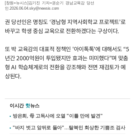
[창원=뉴시스]김기진 기자=권순기 경남교육감 당선
인
.2026.06.04.sky@newsis.com
권 당선인은 명칭도 ‘경남형 지역사회학교 프로젝트’로
바꾸고 학생 중심 교육으로 전환하겠다는 구상이다.
또 박 교육감의 대표적 정책인 '아이톡톡'에 대해서도 “5
년간 2000억원이 투입됐지만 효과는 미미했다”며 맞춤
형 AI 학습체계로의 전환을 강조해와 전면 재검토가 예
상된다.
이시간
핫
뉴스
방은희, 母 고독사에 오열 "이틀 만에 발견"
"바지 벗고 앞뒤로 돌아"…탈북민 회상한 기쁨조 검사