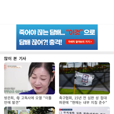
많이 본 기사
방은희, 母 고독사에 오열 "이틀
축구협회, 15년 전 심판 성 접대
만에 발견"
파문에 "현재는 내부 지침 준수"