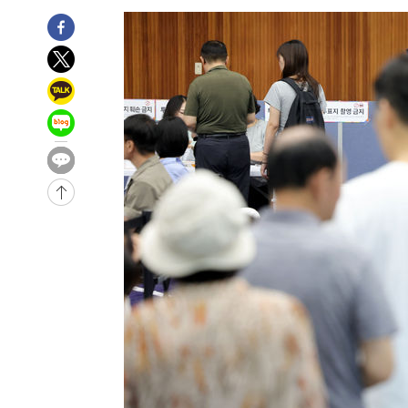
2시간 전 >
남자 농구, 나고야 아시안게임서 '홈팀' 일본과 한일전
2시간 전 >
여수 오동도 해상서 모터보트 전복…1명 사망·1명 실종
3시간 전 >
극한폭염 한풀 꺾이지만…'낮 최고 35도' 무더위, 열대야 계
날씨]
4시간 전 >
축구협회 "압수수색·성접대 논란 사과…쇄신의 기회로 삼겠
5시간 전 >
[속보]'압수수색·성접대 논란' 축구협회 "실망과 걱정 안겨드
8시간 전 >
'최고 37도' 폭염 지속…강원동해안 최대 150㎜ 비
10시간 전 >
[속보]뉴욕증시 상승 마감…S&P 0.6% 나스닥 1.3%↑
-23360초 전 >
이란 "호르무즈 재개방 합의 근접…美 배상 선행돼야"
-14407초 전 >
[속보]與최고위원 제주·인천 순회경선…박선원·최민희
한민수·김용 순
-14360초 전 >
[속보]김민석, 與 전대 당원투표 누적 득표율 45.42%로 
청래 44.56%
-13642초 전 >
[속보]與 대표 경선 제주·인천 당원투표…金 47.75%·
42.08%·宋 10.17%
-13176초 전 >
이강인 "아틀레티코 이적 기뻐…등번호 7번 의미보단 팀 
것"
-13111초 전 >
[속보]與 당대표 경선, 제주·인천 권리당원 투표 김민석 
-6885초 전 >
낮 최고 35도 '무더위'…동해안 시간당 30㎜ '강한 비'[내
-6155초 전 >
[속보]이강인 "감독님이 원하는 마음 느꼈고, 많은 트로피 
레티코 이적"
-5937초 전 >
수도권 40도 육박 '펄펄'…동해안 일부 지역엔 호의주의보