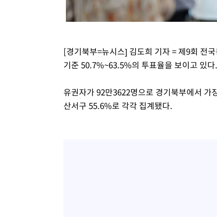
-4906초 전 >
온열질환 사망자 3명 늘어…누적 환자 3000명 돌파
19분 전 >
강릉에 시간당 81.4㎜ 물폭탄…도로 잠기고 담벼락 붕괴
1시간 전 >
백운산서 80년근 천종산삼 9뿌리 발견…감정가 1.3억원
[경기북부=뉴시스] 김도희 기자 = 제9회 
2시간 전 >
선재도서 해루질 나섰다 실종 60대, 닷새 만에 숨진 채 발견
기준 50.7%~63.5%의 투표율을 보이고 있다
2시간 전 >
남자 농구, 나고야 아시안게임서 '홈팀' 일본과 한일전
2시간 전 >
여수 오동도 해상서 모터보트 전복…1명 사망·1명 실종
유권자가 92만3622명으로 경기북부에서 가장 
3시간 전 >
극한폭염 한풀 꺾이지만…'낮 최고 35도' 무더위, 열대야 계
산서구 55.6%로 각각 집계됐다.
날씨]
4시간 전 >
축구협회 "압수수색·성접대 논란 사과…쇄신의 기회로 삼겠
5시간 전 >
[속보]'압수수색·성접대 논란' 축구협회 "실망과 걱정 안겨드
8시간 전 >
'최고 37도' 폭염 지속…강원동해안 최대 150㎜ 비
10시간 전 >
[속보]뉴욕증시 상승 마감…S&P 0.6% 나스닥 1.3%↑