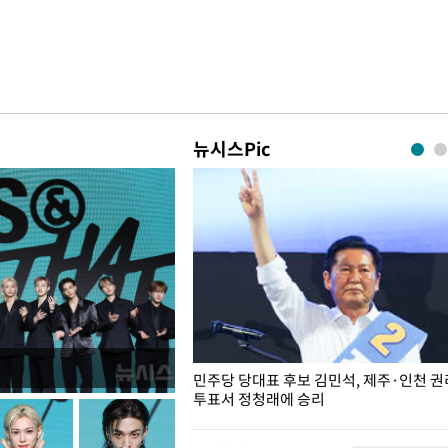
뉴시스Pic
슨 일이? [뉴시스국회토pic]
민주당 당대표 후보 김민석, 제주·인천 
투표서 정청래에 승리