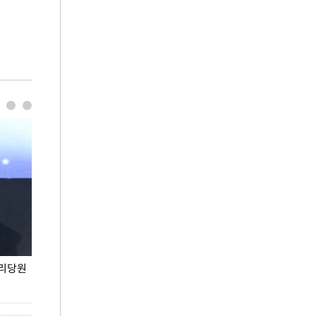
권리당원
무더위 잊는 도심형 여름 축제 '2026 서울 바캉스
용산어린이정원 앞
페스티벌'