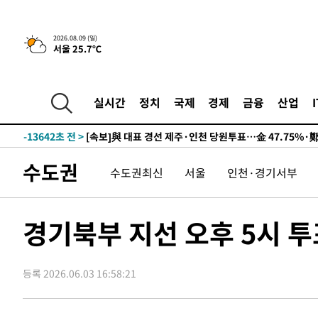
2026.08.09 (일)
서울 25.7℃
10시간 전 >
[속보]뉴욕증시 상승 마감…S&P 0.6% 나스닥 1.3%↑
-23360초 전 >
이란 "호르무즈 재개방 합의 근접…美 배상 선행돼야"
-14407초 전 >
[속보]與최고위원 제주·인천 순회경선…박선원·최민희
실시간
정치
국제
경제
금융
산업
한민수·김용 순
-14360초 전 >
[속보]김민석, 與 전대 당원투표 누적 득표율 45.42%로 
청래 44.56%
-13642초 전 >
[속보]與 대표 경선 제주·인천 당원투표…金 47.75%·
42.08%·宋 10.17%
-13176초 전 >
이강인 "아틀레티코 이적 기뻐…등번호 7번 의미보단 팀 
수도권
수도권최신
서울
인천·경기서부
것"
-13111초 전 >
[속보]與 당대표 경선, 제주·인천 권리당원 투표 김민석 
-6885초 전 >
낮 최고 35도 '무더위'…동해안 시간당 30㎜ '강한 비'[내
-6155초 전 >
[속보]이강인 "감독님이 원하는 마음 느꼈고, 많은 트로피 
경기북부 지선 오후 5시 투
레티코 이적"
-5937초 전 >
수도권 40도 육박 '펄펄'…동해안 일부 지역엔 호의주의보
-4906초 전 >
온열질환 사망자 3명 늘어…누적 환자 3000명 돌파
등록 2026.06.03 16:58:21
19분 전 >
강릉에 시간당 81.4㎜ 물폭탄…도로 잠기고 담벼락 붕괴
1시간 전 >
백운산서 80년근 천종산삼 9뿌리 발견…감정가 1.3억원
2시간 전 >
선재도서 해루질 나섰다 실종 60대, 닷새 만에 숨진 채 발견