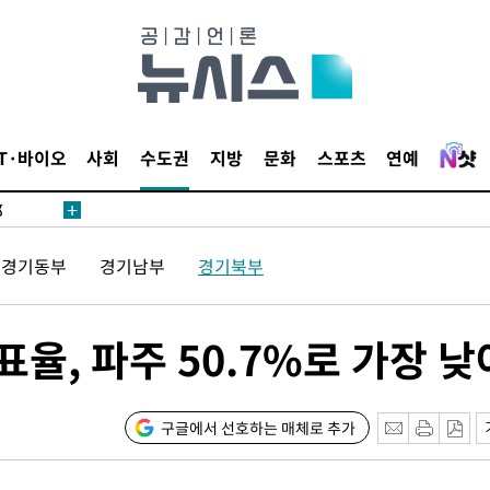
·서미화·
IT·바이오
사회
수도권
지방
문화
스포츠
연예
1위… 정
鄭
위해 뛸
경기동부
경기남부
경기북부
승리
일날씨]
원해 아틀
표율, 파주 50.7%로 가장 낮
구글에서 선호하는 매체로 추가