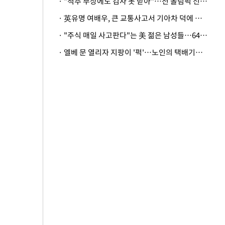
· "척추 부상에도 검사 못 받아"…전 올림픽 선수, 美봅슬레이협회 상대 소송
· 英유명 여배우, 큰 교통사고서 기아차 덕에 살았다
· "주식 매일 사고판다"는 美 젊은 남성들…64%가 "나는 인생의 패배자“
· 엘베 문 열리자 지팡이 '퍽'…노인의 택배기사 폭행 이유