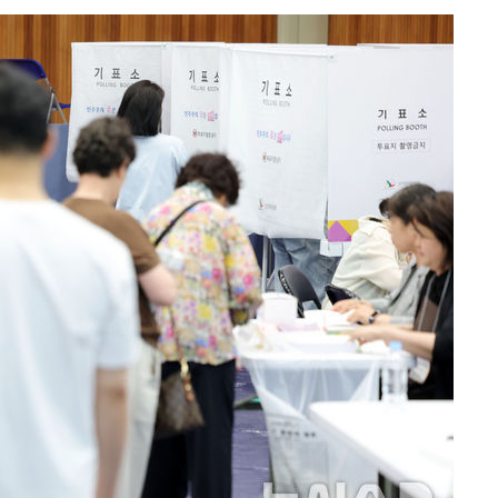
속[다음주
다"
려 죄송"
·서미화·
1위… 정
鄭
위해 뛸
승리
일날씨]
원해 아틀