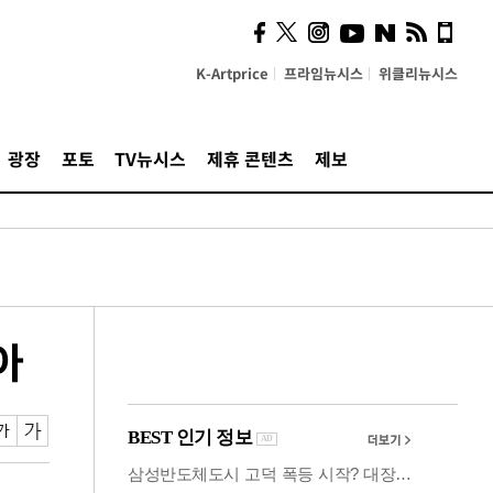
사이 해답 찾았죠"…알을
깨고 나온 '초자아'
K-Artprice
프라임뉴시스
위클리뉴시스
광장
포토
TV뉴시스
제휴 콘텐츠
제보
아