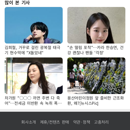
많이 본 기사
김희철, 거꾸로 걸린 광복절 태극
"손 떨림 포착"…카라 한승연, 건
기 현수막에 "X돌았네"
강 괜찮나 팬들 '걱정'
차가원 "○○○ 까면 주변 다 죽
용산어린이정원 앞 즐비한 근조화
어"…전세금 미반환 속 녹취 폭로
환, 왜?[뉴시스Pic]
파장
회사소개
제휴/컨텐츠 판매
약관·정책
고충처리