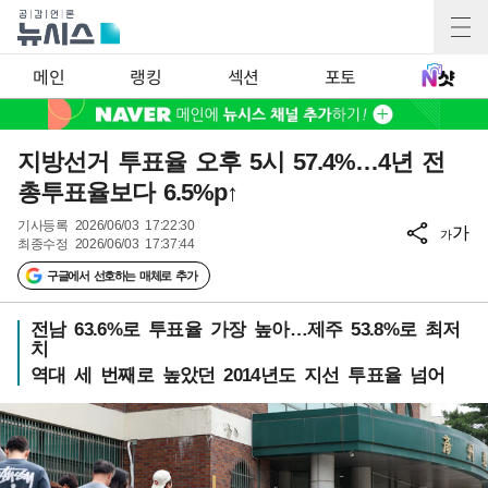
메인
랭킹
섹션
포토
지방선거 투표율 오후 5시 57.4%…4년 전
총투표율보다 6.5%p↑
기사등록
2026/06/03 17:22:30
가
가
최종수정
2026/06/03 17:37:44
구글에서 선호하는 매체로 추가
전남 63.6%로 투표율 가장 높아…제주 53.8%로 최저
치
역대 세 번째로 높았던 2014년도 지선 투표율 넘어