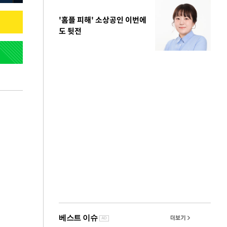
'홈플 피해' 소상공인 이번에
도 뒷전