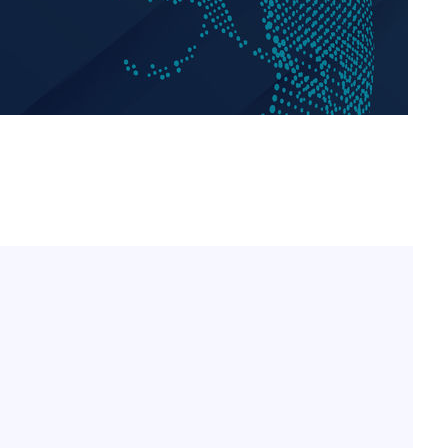
아이유, 장기하 '별일 없이 
1
다' 선곡…쿨한 일상 공개
효린 "절친에게 남친 빼
2
황'
만 안 있어"
축구협회, 15년 전 심판 
3
의
재는 내부 지침 준수"
[속보] SKT, 에이닷 서
4
인 파악 중"
극한 폭염에 프로야구 9
5
재개
 격파
다"
방은희, 母 고독사에 오열 
6
프로야구 9일까지 폭염 취
7
후 7시 시작(종합)