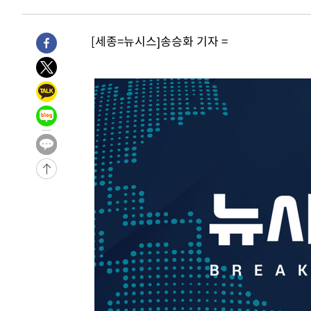
1시간 전 >
[속보]종합특검, 대검 추가 압수수색…내란 중요임무종사 혐
2시간 전 >
[속보]코스닥, 800p 회복…0.26% 오른 801.67 마감
[세종=뉴시스]송승화 기자 =
2시간 전 >
[속보]코스피, 301.88포인트(4.58%) 내린 6296.38 마감
2시간 전 >
[속보]원·달러 환율, 0.7원 내린 1423.8원 마감
3시간 전 >
"여기 떨어졌다"…다누리, 스페이스X 로켓 달 충돌 흔적 포착
4시간 전 >
손흥민, 5경기 연속골 실패…LAFC는 승부차기 끝 과달라하라
6시간 전 >
내일까지 39도 '펄펄'…기상청 "태풍 지나며 폭염 잠시 꺾인
-15400초 전 >
'월드컵 탈락 후폭풍' 축구협회…11시간 걸린 초유의 압
합)
-14836초 전 >
[속보] 뉴욕증시, 혼조 출발…나스닥 0.3%↓, 다우 0.1
-13629초 전 >
축구협회, 15년 전 심판 성 접대 파문에 "현재는 내부 지
-12314초 전 >
경찰, '홍명보는 2순위' 결론냈던 스포츠윤리센터도 압
34분 전 >
[속보]합참 "北 발사체는 단거리탄도미사일…감시·경계태세 
39분 전 >
日방위성, 北이 동해로 쏜 발사체는 탄도미사일 가능성
1시간 전 >
[속보] SKT, 에이닷 서비스 장애 발생…"원인 파악 중"
1시간 전 >
[속보]합참 "북, 동해상으로 미상 발사체 발사"
1시간 전 >
'낮 최고 39도' 불볕더위…한밤 열대야도 계속[내일날씨]