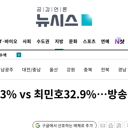
다"
수수색(종
4%↑
IT·바이오
사회
수도권
지방
문화
스포츠
연예
침 준수"
수수색
강화"
전남광주
대전/충남
울산
강원
충북
전북
경남
3% vs 최민호32.9%…방송
황'
구글에서 선호하는 매체로 추가