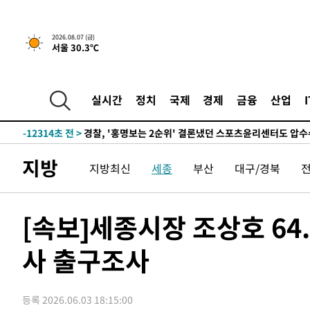
2026.08.07 (금)
서울 30.3℃
6시간 전 >
내일까지 39도 '펄펄'…기상청 "태풍 지나며 폭염 잠시 꺾인
-15400초 전 >
'월드컵 탈락 후폭풍' 축구협회…11시간 걸린 초유의 압
합)
-14836초 전 >
[속보] 뉴욕증시, 혼조 출발…나스닥 0.3%↓, 다우 0.1
실시간
정치
국제
경제
금융
산업
-13629초 전 >
축구협회, 15년 전 심판 성 접대 파문에 "현재는 내부 지
-12314초 전 >
경찰, '홍명보는 2순위' 결론냈던 스포츠윤리센터도 압
34분 전 >
[속보]합참 "北 발사체는 단거리탄도미사일…감시·경계태세 
지방
지방최신
세종
부산
대구/경북
39분 전 >
日방위성, 北이 동해로 쏜 발사체는 탄도미사일 가능성
1시간 전 >
[속보] SKT, 에이닷 서비스 장애 발생…"원인 파악 중"
1시간 전 >
[속보]합참 "북, 동해상으로 미상 발사체 발사"
[속보]세종시장 조상호 64.
1시간 전 >
'낮 최고 39도' 불볕더위…한밤 열대야도 계속[내일날씨]
사 출구조사
1시간 전 >
[속보]7~9일 프로야구 3연전도 폭염 취소…11일 재개
1시간 전 >
"韓 외환시장 개입 관측 배경엔 美의 대한국 무역적자 있어"
1시간 전 >
'월드컵 탈락 후폭풍' 축구협회…초유의 압수수색에 '충격·당
등록 2026.06.03 18:15:00
1시간 전 >
서울 낮 37.9도, 올여름 최고치 경신…영등포 순간 '40도'