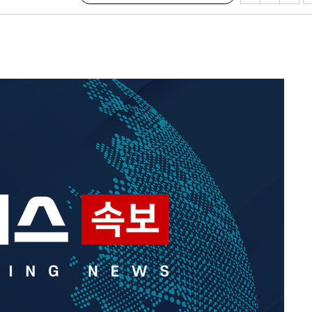
의
 격파
다"
수수색(종
4%↑
침 준수"
수수색
강화"