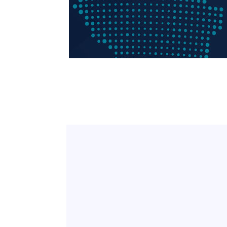
1시간 전 >
[속보]7~9일 프로야구 3연전도 폭염 취소…11일 재개
1시간 전 >
"韓 외환시장 개입 관측 배경엔 美의 대한국 무역적자 있어"
1시간 전 >
'월드컵 탈락 후폭풍' 축구협회…초유의 압수수색에 '충격·당
1시간 전 >
서울 낮 37.9도, 올여름 최고치 경신…영등포 순간 '40도'
1시간 전 >
[속보]종합특검, 대검 추가 압수수색…내란 중요임무종사 혐
2시간 전 >
[속보]코스닥, 800p 회복…0.26% 오른 801.67 마감
2시간 전 >
[속보]코스피, 301.88포인트(4.58%) 내린 6296.38 마감
2시간 전 >
[속보]원·달러 환율, 0.7원 내린 1423.8원 마감
3시간 전 >
"여기 떨어졌다"…다누리, 스페이스X 로켓 달 충돌 흔적 포착
4시간 전 >
손흥민, 5경기 연속골 실패…LAFC는 승부차기 끝 과달라하라
6시간 전 >
내일까지 39도 '펄펄'…기상청 "태풍 지나며 폭염 잠시 꺾인