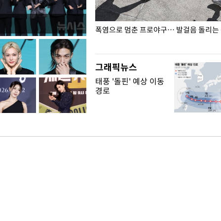
전남광주… 열화상 카메라에 담긴
폭염으로 멈춘 프로야구… 발걸음 돌리는
그래픽뉴스
태풍 '돌핀' 예상 이동
경로