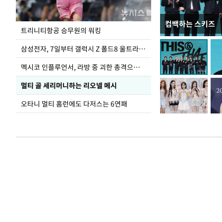
컴백하는 스키즈
입추 하루 앞둔 
트리니티항공 승무원의 워킹
폭염
삼성전자, 7일부터 갤럭시 Z 폴드8 울트라·폴드8·플립8 출시
멕시코 인플루언서, 라방 중 괴한 총격으로 사망
멀티 골 세리머니하는 리오넬 메시
오타니 멀티 홈런에도 다저스는 6연패