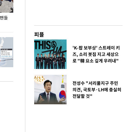
 팬들
이 대통령, '청년 대책 속도 높여야…폭염 문제도
입추 코앞인데 전
총력 대응'
피플
'K-팝 보부상' 스트레이 키
즈, 소리 봇짐 지고 세상으
로 "韓 요소 깊게 우려내"
전성수 "서리풀지구 주민
의견, 국토부·LH에 충실히
전달할 것"