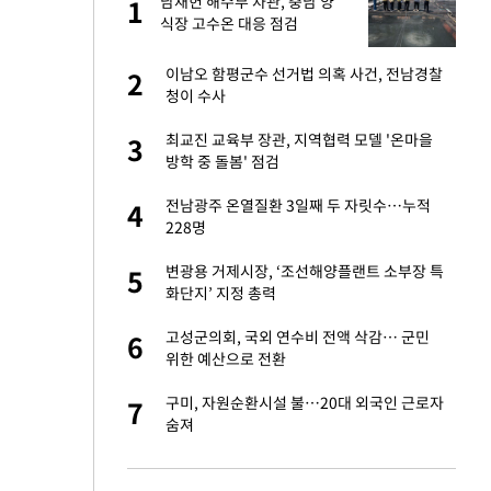
산
남재헌 해수부 차관, 충남 양
1
1
식장 고수온 대응 점검
앗겨…지금이라면 가
이남오 함평군수 선거법 의혹 사건, 전남경찰
2
2
청이 수사
성 접대 파문에 "현
최교진 교육부 장관, 지역협력 모델 '온마을
3
3
방학 중 돌봄' 점검
비스 장애 발생…"원
전남광주 온열질환 3일째 두 자릿수…누적
4
4
228명
일까지 취소…11일
변광용 거제시장, ‘조선해양플랜트 소부장 특
5
5
화단지’ 지정 총력
"이틀 만에 발견"
고성군의회, 국외 연수비 전액 삭감… 군민
6
6
위한 예산으로 전환
소…11일 재개·오
구미, 자원순환시설 불…20대 외국인 근로자
7
7
숨져