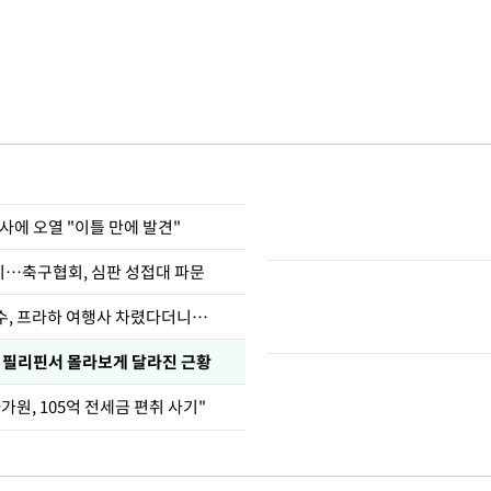
사에 오열 "이틀 만에 발견"
…축구협회, 심판 성접대 파문
수, 프라하 여행사 차렸다더니…
, 필리핀서 몰라보게 달라진 근황
가원, 105억 전세금 편취 사기"