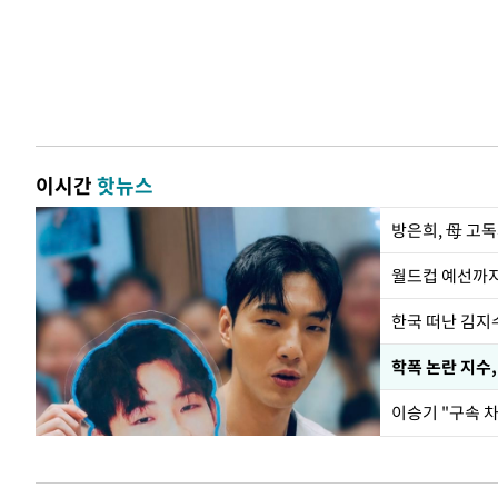
이시간
핫뉴스
방은희, 母 고독
월드컵 예선까지
한국 떠난 김지
학폭 논란 지수
이승기 "구속 차