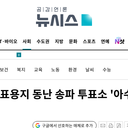
 계속[다음
삼겠다"
안겨드려 죄
IT·바이오
사회
수도권
지방
문화
스포츠
연예
견
/보건
복지
교육
노동
환경
날씨
수능
표용지 동난 송파 투표소 '아
 계속[다음
삼겠다"
안겨드려 죄
구글에서 선호하는 매체로 추가