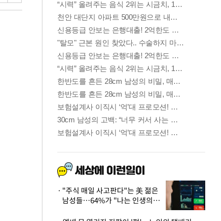
"주식 매일 사고판다"는 美 젊은
남성들…64%가 "나는 인생의
패배자“