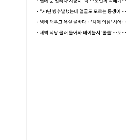
· 엘베 문 열리자 지팡이 '퍽'…노인의 택배기사 폭행 이유
· "20년 병수발했는데 얼굴도 모르는 동생이 유산 절반을"…배다른 형제 상속권 있을까
· 냄비 태우고 욕실 물바다…'치매 의심' 시어머니 검사 권유했다가 '날벼락'
· 새벽 식당 몰래 들어와 테이블서 '쿨쿨'…토사물 남기고 사라진 남성