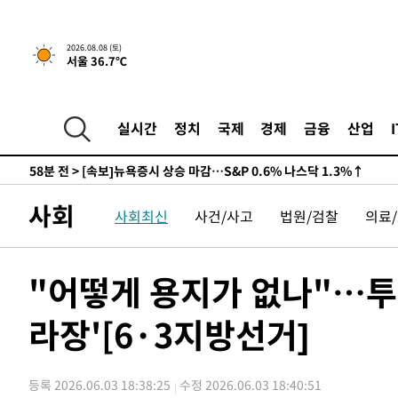
-23618초 전 >
남자 농구, 나고야 아시안게임서 '홈팀' 일본과 한일전
-22994초 전 >
여수 오동도 해상서 모터보트 전복…1명 사망·1명 실종
2026.08.08 (토)
-19221초 전 >
극한폭염 한풀 꺾이지만…'낮 최고 35도' 무더위, 열대야
서울 36.7℃
주 날씨]
-16239초 전 >
축구협회 "압수수색·성접대 논란 사과…쇄신의 기회로 
-14756초 전 >
[속보]'압수수색·성접대 논란' 축구협회 "실망과 걱정 
실시간
정치
국제
경제
금융
산업
송"
-3377초 전 >
'최고 37도' 폭염 지속…강원동해안 최대 150㎜ 비
58분 전 >
[속보]뉴욕증시 상승 마감…S&P 0.6% 나스닥 1.3%↑
-28394초 전 >
백운산서 80년근 천종산삼 9뿌리 발견…감정가 1.3억원
-26104초 전 >
선재도서 해루질 나섰다 실종 60대, 닷새 만에 숨진 채 발
사회
사회최신
사건/사고
법원/검찰
의료
-23638초 전 >
남자 농구, 나고야 아시안게임서 '홈팀' 일본과 한일전
-23014초 전 >
여수 오동도 해상서 모터보트 전복…1명 사망·1명 실종
"어떻게 용지가 없나"…투
-19241초 전 >
극한폭염 한풀 꺾이지만…'낮 최고 35도' 무더위, 열대야
주 날씨]
-16259초 전 >
축구협회 "압수수색·성접대 논란 사과…쇄신의 기회로 
라장'[6·3지방선거]
-14776초 전 >
[속보]'압수수색·성접대 논란' 축구협회 "실망과 걱정 
송"
-3397초 전 >
'최고 37도' 폭염 지속…강원동해안 최대 150㎜ 비
57분 전 >
[속보]뉴욕증시 상승 마감…S&P 0.6% 나스닥 1.3%↑
등록 2026.06.03 18:38:25
수정 2026.06.03 18:40:51