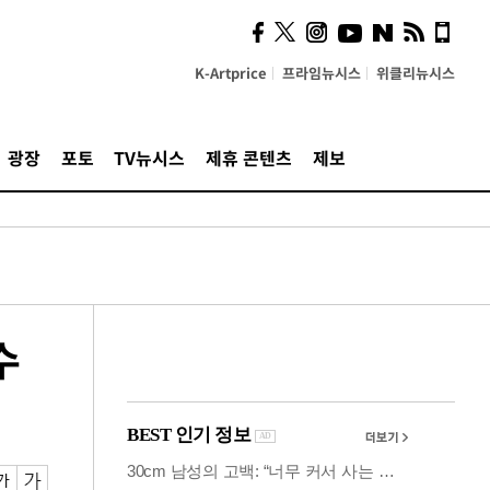
사이 해답 찾았죠"…알을
깨고 나온 '초자아'
K-Artprice
프라임뉴시스
위클리뉴시스
광장
포토
TV뉴시스
제휴 콘텐츠
제보
수