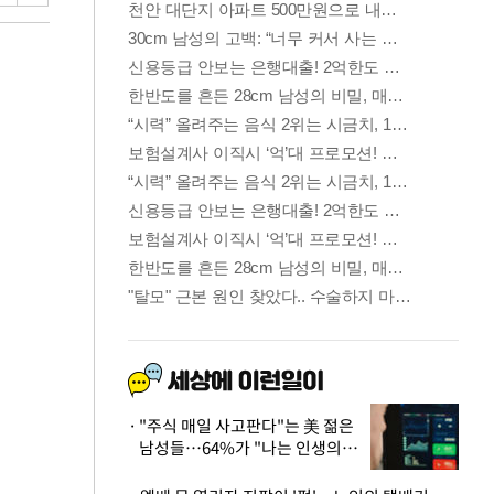
"주식 매일 사고판다"는 美 젊은
남성들…64%가 "나는 인생의
패배자“