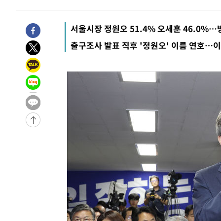
-20320초 전 >
극한폭염 한풀 꺾이지만…'낮 최고 35도' 무더위, 열대야
주 날씨]
-17338초 전 >
축구협회 "압수수색·성접대 논란 사과…쇄신의 기회로 
서울시장 정원오 51.4% 오세훈 46.0%
-15855초 전 >
[속보]'압수수색·성접대 논란' 축구협회 "실망과 걱정 
출구조사 발표 직후 '정원오' 이름 연호…이
송"
-4476초 전 >
'최고 37도' 폭염 지속…강원동해안 최대 150㎜ 비
39분 전 >
[속보]뉴욕증시 상승 마감…S&P 0.6% 나스닥 1.3%↑