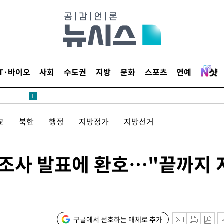
견
IT·바이오
사회
수도권
지방
문화
스포츠
연예
 계속[다음
교
북한
행정
지방정가
지방선거
삼겠다"
안겨드려 죄
구조사 발표에 환호…"끝까지 
견
구글에서 선호하는 매체로 추가