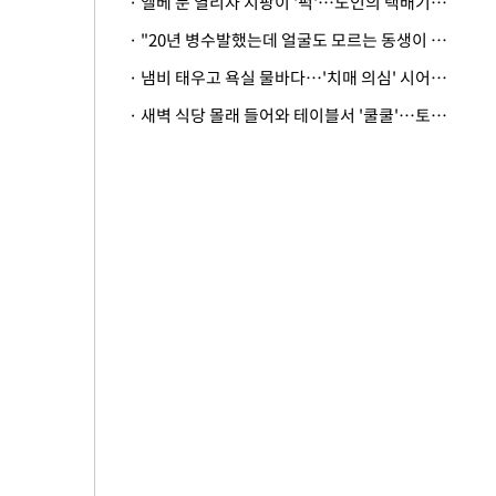
· 엘베 문 열리자 지팡이 '퍽'…노인의 택배기사 폭행 이유
· "20년 병수발했는데 얼굴도 모르는 동생이 유산 절반을"…배다른 형제 상속권 있을까
· 냄비 태우고 욕실 물바다…'치매 의심' 시어머니 검사 권유했다가 '날벼락'
· 새벽 식당 몰래 들어와 테이블서 '쿨쿨'…토사물 남기고 사라진 남성