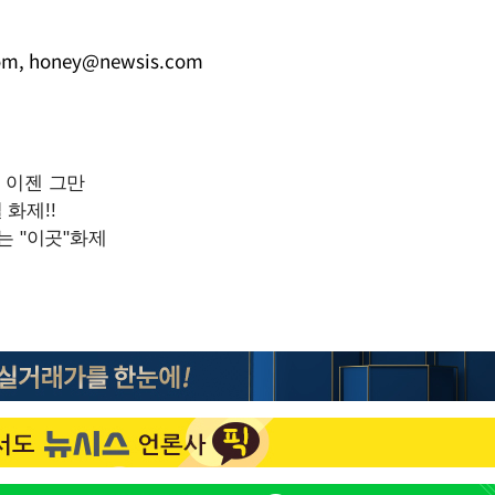
om
,
honey@newsis.com