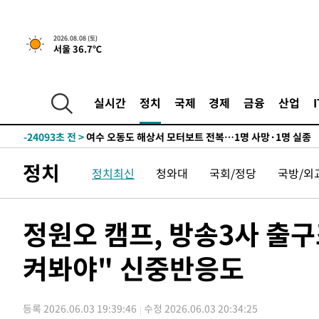
2026.08.08 (토)
서울 36.7℃
39분 전 >
[속보]뉴욕증시 상승 마감…S&P 0.6% 나스닥 1.3%↑
-29473초 전 >
백운산서 80년근 천종산삼 9뿌리 발견…감정가 1.3억원
-27183초 전 >
선재도서 해루질 나섰다 실종 60대, 닷새 만에 숨진 채 발
실시간
정치
국제
경제
금융
산업
-24717초 전 >
남자 농구, 나고야 아시안게임서 '홈팀' 일본과 한일전
-24093초 전 >
여수 오동도 해상서 모터보트 전복…1명 사망·1명 실종
-20320초 전 >
극한폭염 한풀 꺾이지만…'낮 최고 35도' 무더위, 열대야
정치
정치최신
청와대
국회/정당
국방/외
주 날씨]
-17338초 전 >
축구협회 "압수수색·성접대 논란 사과…쇄신의 기회로 
-15855초 전 >
[속보]'압수수색·성접대 논란' 축구협회 "실망과 걱정 
송"
-4476초 전 >
'최고 37도' 폭염 지속…강원동해안 최대 150㎜ 비
정원오 캠프, 방송3사 출
39분 전 >
[속보]뉴욕증시 상승 마감…S&P 0.6% 나스닥 1.3%↑
켜봐야" 신중반응도
-29473초 전 >
백운산서 80년근 천종산삼 9뿌리 발견…감정가 1.3억원
-27183초 전 >
선재도서 해루질 나섰다 실종 60대, 닷새 만에 숨진 채 발
-24717초 전 >
남자 농구, 나고야 아시안게임서 '홈팀' 일본과 한일전
등록 2026.06.03 19:39:46
수정 2026.06.03 20:34:25
-24093초 전 >
여수 오동도 해상서 모터보트 전복…1명 사망·1명 실종