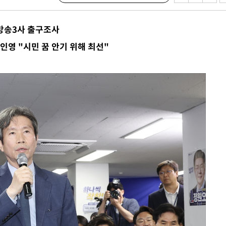
 계속[다음
삼겠다"
…방송3사 출구조사
안겨드려 죄
인영 "시민 꿈 안기 위해 최선"