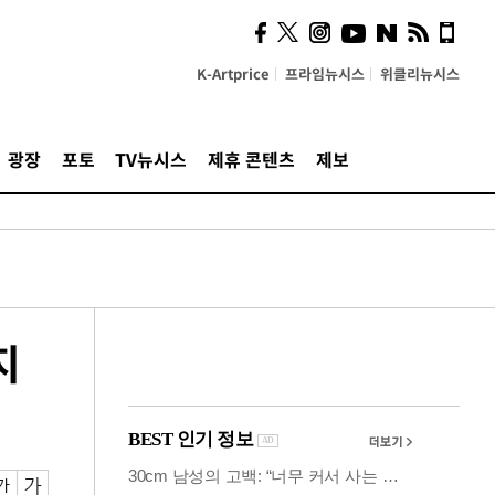
사이 해답 찾았죠"…알을
깨고 나온 '초자아'
K-Artprice
프라임뉴시스
위클리뉴시스
광장
포토
TV뉴시스
제휴 콘텐츠
제보
지