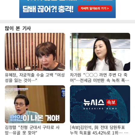
많이 본 기사
유혜정, 자궁적출 수술 고백 "여성
차가원 "○○○ 까면 주변 다 죽
성을 잃는 것이…"
어"…전세금 미반환 속 녹취 폭로
파장
김정렬 "친형 군대서 구타로 사
[속보]김민석, 與 전대 당원투표
망…유골 못 찾아"
누적 득표율 45.42%로 1위… 정