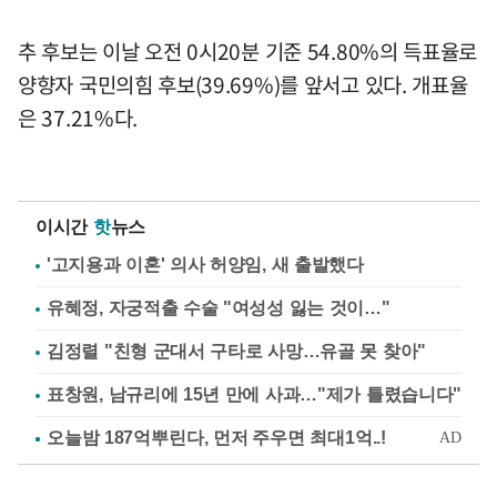
추 후보는 이날 오전 0시20분 기준 54.80%의 득표율로
양향자 국민의힘 후보(39.69%)를 앞서고 있다. 개표율
은 37.21%다.
이시간
핫
뉴스
'고지용과 이혼' 의사 허양임, 새 출발했다
유혜정, 자궁적출 수술 "여성성 잃는 것이…"
김정렬 "친형 군대서 구타로 사망…유골 못 찾아"
표창원, 남규리에 15년 만에 사과…"제가 틀렸습니다"