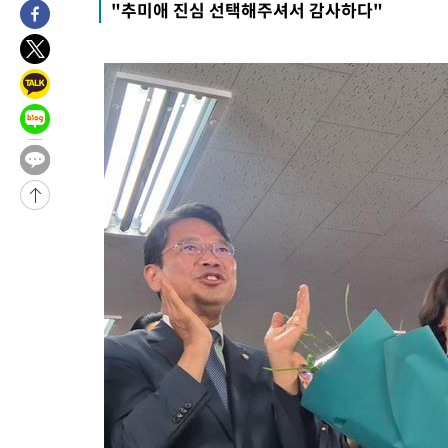
"추미애 진심 선택해주셔서 감사하다"
-10834초 전 >
[속보]삼성전자·SK하이닉스 동반 강보합…1%대 상승 출발
-10820초 전 >
[속보]코스닥, 5.95포인트(0.74%) 상승한 807.62개장
-10788초 전 >
[속보]코스피, 6300선 재탈환…1.09% 오른 6365.07 개장
-7953초 전 >
시리아 다마스쿠스 교외에서 미니버스 폭발.. 14명 부상, 3명은
-7251초 전 >
입추에도 극한더위…서울 낮 39도 '폭염중대경보'
-2215초 전 >
이란, 호르무즈서 "적국 목표물들"과 대치로 남부 케슘섬에서 
례 큰 폭발음
-31270초 전 >
[속보]종합특검, '계엄 수용공간 확보' 신용해 前교정본부장 기
-30143초 전 >
외신들도 주목한 韓축구 파문…"국민적 공분에 수사 재개"
-30114초 전 >
11시간 압수수색에 성접대 파문까지…'쑥대밭' 된 축구협회
-29136초 전 >
[속보]규제합리화위원회 부위원장에 김태유 서울대 공대 교수
병태 후임
-25494초 전 >
[속보]국힘 윤리위, '돌려차기 발언' 진종오·서범수 징계 절차 
-20819초 전 >
[속보] 7월 중국 수출 23.9%↑ 수입 27.5%↑…무역총액
25.3%↑
-17979초 전 >
[속보]'채상병 순직 책임' 임성근, 항소심도 징역 3년
-17845초 전 >
[속보]종합특검, '관저이전 봐주기 감사' 유병호 구속기소
-14445초 전 >
민주 콩고 에볼라환자 4천명 돌파, 4053명 발생 1850명 사망
-13695초 전 >
[속보]'300억원대 사기 혐의' 차가원 대표 구속 송치