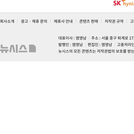
회사소개
광고 · 제휴 문의
제휴사 안내
콘텐츠 판매
저작권 규약
고
대표이사 : 염영남
주소 : 서울 중구 퇴계로 1
발행인 : 염영남
편집인 : 염영남
고충처리인
뉴시스의 모든 콘텐츠는 저작권법의 보호를 받는 바, 무