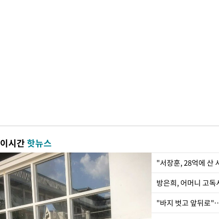
이시간
핫뉴스
"서장훈, 28억에 산
방은희, 어머니 고독사
"바지 벗고 앞뒤로"