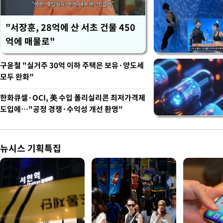
"서장훈, 28억에 산 서초 건물 450
억에 매물로"
구윤철 "실거주 30억 이하 주택은 보유·양도세
모두 완화"
한화큐셀·OCI, 美 수입 폴리실리콘 최저가격제
도입에…"공정 경쟁·수익성 개선 환영"
뉴시스 기획특집