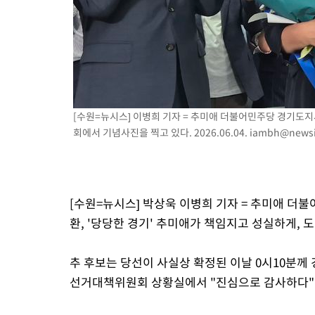
-12889초 전 >
"미 전국적 살모네라 식중독 원인은 멕시코산 할라피뇨"-- CD
-11402초 전 >
[속보]경찰·노동부, HL만도 평택사업장 끼임 사망 관련 압수
-11283초 전 >
[속보]합수본, '투표율 허위 입력' 중앙·서울·경기도 선관위 등
압수수색
-11038초 전 >
[속보]원·달러 환율, 오전 9시 1423.8원
-10834초 전 >
[속보]삼성전자·SK하이닉스 동반 강보합…1%대 상승 출발
-10820초 전 >
[속보]코스닥, 5.95포인트(0.74%) 상승한 807.62개장
[수원=뉴시스] 이병희 기자 = 추미애 더불어민주당 경기도지
회에서 기념사진을 찍고 있다. 2026.06.04.
iambh@newsi
-10788초 전 >
[속보]코스피, 6300선 재탈환…1.09% 오른 6365.07 개장
-7953초 전 >
시리아 다마스쿠스 교외에서 미니버스 폭발.. 14명 부상, 3명은
-7251초 전 >
입추에도 극한더위…서울 낮 39도 '폭염중대경보'
-2215초 전 >
이란, 호르무즈서 "적국 목표물들"과 대치로 남부 케슘섬에서 
[수원=뉴시스] 박상욱 이병희 기자 = 추미애 더
례 큰 폭발음
환, '당당한 경기' 추미애가 책임지고 성실하게,
추 후보는 당선이 사실상 확정된 이날 0시10분께
선거대책위원회 상황실에서 "진심으로 감사하다"