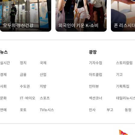
모두의 정신건강
외국인이 키운 K-소비
폰 리스시
뉴스
광장
실시간
정치
국제
기자수첩
스토리칼럼
경제
금융
산업
아트클럽
기고
사회
수도권
지방
인터뷰
기획특집
문화
IT·바이오
스포츠
섹션코너
데일리뉴시
연예
포토
TV뉴시스
인사
부고
동정