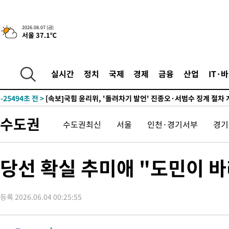
-2215초 전 >
이란, 호르무즈서 "적국 목표물들"과 대치로 남부 케슘섬에서 
2026.08.07 (금)
서울 37.1℃
례 큰 폭발음
-31270초 전 >
[속보]종합특검, '계엄 수용공간 확보' 신용해 前교정본부장 기
-30143초 전 >
외신들도 주목한 韓축구 파문…"국민적 공분에 수사 재개"
-30114초 전 >
11시간 압수수색에 성접대 파문까지…'쑥대밭' 된 축구협회
실시간
정치
국제
경제
금융
산업
IT·
-29136초 전 >
[속보]규제합리화위원회 부위원장에 김태유 서울대 공대 교수
병태 후임
-25494초 전 >
[속보]국힘 윤리위, '돌려차기 발언' 진종오·서범수 징계 절차 
-20819초 전 >
[속보] 7월 중국 수출 23.9%↑ 수입 27.5%↑…무역총액
수도권
수도권최신
서울
인천·경기서부
경기
25.3%↑
-17979초 전 >
[속보]'채상병 순직 책임' 임성근, 항소심도 징역 3년
-17845초 전 >
[속보]종합특검, '관저이전 봐주기 감사' 유병호 구속기소
-14445초 전 >
민주 콩고 에볼라환자 4천명 돌파, 4053명 발생 1850명 사망
당선 확실 추미애 "도민이 
-13695초 전 >
[속보]'300억원대 사기 혐의' 차가원 대표 구속 송치
-12889초 전 >
"미 전국적 살모네라 식중독 원인은 멕시코산 할라피뇨"-- CD
등록 2026.06.04 00:25:55
-11402초 전 >
[속보]경찰·노동부, HL만도 평택사업장 끼임 사망 관련 압수
-11283초 전 >
[속보]합수본, '투표율 허위 입력' 중앙·서울·경기도 선관위 등
압수수색
-11038초 전 >
[속보]원·달러 환율, 오전 9시 1423.8원