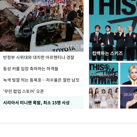
컴백하는 스키즈
지석천 뒤덮은 개구리
반정부 시위대와 대치한 아르헨티나 경찰
동성 커플 입장 축하하는 하객들
녹색 빛깔 띄는 동복호…저수율은 절반 남짓
'무민 팝업 스토어' 오픈
시리아서 미니밴 폭발, 최소 15명 사상