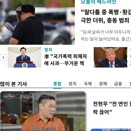
오늘의 헤드라인
"말다툼 중 폭행·홧
극한 더위, 충동 범죄
"요새 날씨가 너무 더우니까
하는 일이 늘어났어요. 출근
거나, 누가 길을 막고 서 있
정치
(40대 직장인 A씨) 유례없
李 "국가폭력 피해자
에도 쉽게 짜증을 내거나 
에 사과…무거운 책
있다. 높은 기온과 습도가 
임감"
많이 본 기사
종합
정치
국제
경제
금융
전현무 "전 연인
락 끊어"