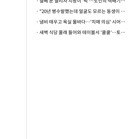
· 엘베 문 열리자 지팡이 '퍽'…노인의 택배기사 폭행 이유
· "20년 병수발했는데 얼굴도 모르는 동생이 유산 절반을"…배다른 형제 상속권 있을까
· 냄비 태우고 욕실 물바다…'치매 의심' 시어머니 검사 권유했다가 '날벼락'
· 새벽 식당 몰래 들어와 테이블서 '쿨쿨'…토사물 남기고 사라진 남성