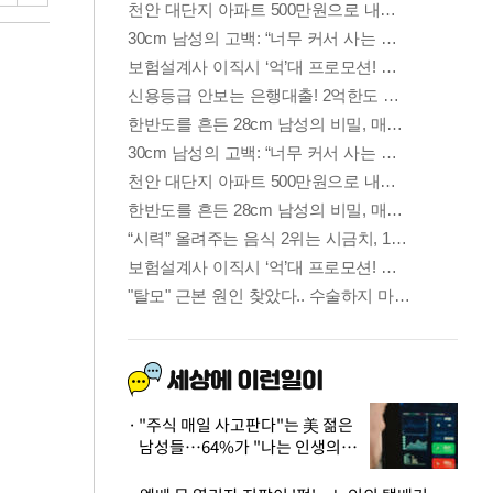
"주식 매일 사고판다"는 美 젊은
남성들…64%가 "나는 인생의
패배자“