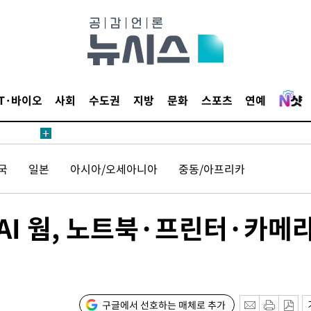
 계속[다음
삼겠다"
안겨드려 죄
IT·바이오
사회
수도권
지방
문화
스포츠
연예
국
일본
아시아/오세아니아
중동/아프리카
견
AI 웜, 노트북·프린터·카메
 계속[다음
삼겠다"
안겨드려 죄
구글에서 선호하는 매체로 추가