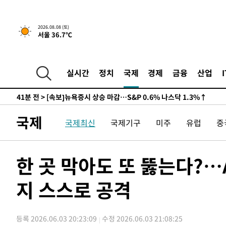
-24599초 전 >
남자 농구, 나고야 아시안게임서 '홈팀' 일본과 한일전
-23975초 전 >
여수 오동도 해상서 모터보트 전복…1명 사망·1명 실종
2026.08.08 (토)
서울 36.7℃
-20202초 전 >
극한폭염 한풀 꺾이지만…'낮 최고 35도' 무더위, 열대야
주 날씨]
-17220초 전 >
축구협회 "압수수색·성접대 논란 사과…쇄신의 기회로 
-15737초 전 >
[속보]'압수수색·성접대 논란' 축구협회 "실망과 걱정 
실시간
정치
국제
경제
금융
산업
송"
-4358초 전 >
'최고 37도' 폭염 지속…강원동해안 최대 150㎜ 비
41분 전 >
[속보]뉴욕증시 상승 마감…S&P 0.6% 나스닥 1.3%↑
-29375초 전 >
백운산서 80년근 천종산삼 9뿌리 발견…감정가 1.3억원
국제
국제최신
국제기구
미주
유럽
중
-27085초 전 >
선재도서 해루질 나섰다 실종 60대, 닷새 만에 숨진 채 발
-24619초 전 >
남자 농구, 나고야 아시안게임서 '홈팀' 일본과 한일전
-23995초 전 >
여수 오동도 해상서 모터보트 전복…1명 사망·1명 실종
한 곳 막아도 또 뚫는다?…
-20222초 전 >
극한폭염 한풀 꺾이지만…'낮 최고 35도' 무더위, 열대야
주 날씨]
지 스스로 공격
-17240초 전 >
축구협회 "압수수색·성접대 논란 사과…쇄신의 기회로 
-15757초 전 >
[속보]'압수수색·성접대 논란' 축구협회 "실망과 걱정 
송"
-4378초 전 >
'최고 37도' 폭염 지속…강원동해안 최대 150㎜ 비
등록 2026.06.03 20:23:09
수정 2026.06.03 21:08:25
41분 전 >
[속보]뉴욕증시 상승 마감…S&P 0.6% 나스닥 1.3%↑