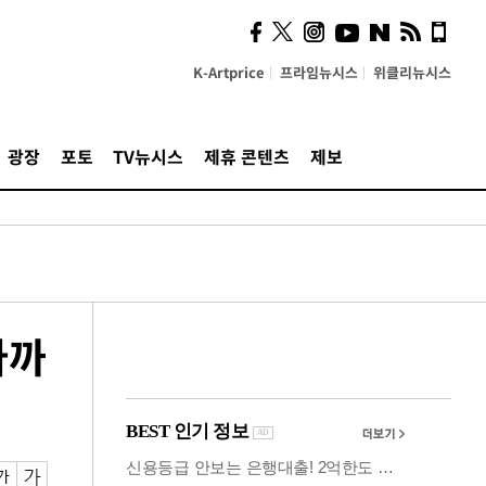
사이 해답 찾았죠"…알을
깨고 나온 '초자아'
K-Artprice
프라임뉴시스
위클리뉴시스
광장
포토
TV뉴시스
제휴 콘텐츠
제보
라까