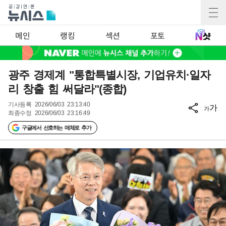
메인
랭킹
섹션
포토
광주 경제계 "통합특별시장, 기업유치·일자
리 창출 힘 써달라"(종합)
기사등록
2026/06/03 23:13:40
가
가
최종수정
2026/06/03 23:16:49
구글에서 선호하는 매체로 추가