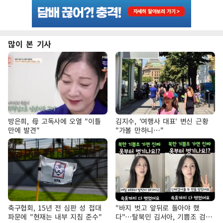
많이 본 기사
방은희, 母 고독사에 오열 "이틀
김지수, '여행사 대표' 변신 근황
만에 발견"
"가볼 만하니…"
축구협회, 15년 전 심판 성 접대
"바지 벗고 앞뒤로 돌아야 했
파문에 "현재는 내부 지침 준수"
다"…탈북민 김서아, 기쁨조 검사