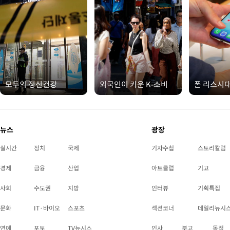
모두의 정신건강
외국인이 키운 K-소비
폰 리스시
뉴스
광장
실시간
정치
국제
기자수첩
스토리칼럼
경제
금융
산업
아트클럽
기고
사회
수도권
지방
인터뷰
기획특집
문화
IT·바이오
스포츠
섹션코너
데일리뉴시
연예
포토
TV뉴시스
인사
부고
동정