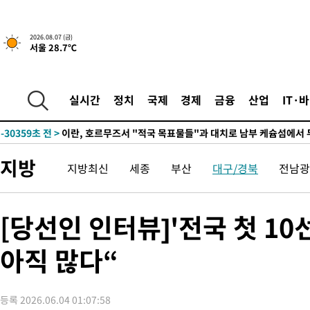
2026.08.07 (금)
서울 28.7℃
-24945초 전 >
[속보] 뉴욕증시, 일제 하락 마감…나스닥 0.06%↓
실시간
정치
국제
경제
금융
산업
IT·
-30359초 전 >
이란, 호르무즈서 "적국 목표물들"과 대치로 남부 케슘섬에서 
례 큰 폭발음
-29074초 전 >
[속보]美, 폴리실리콘 수입 규제…파생제품 15% 관세, 120일
발효
-27225초 전 >
[속보]트럼프, 美 원정출산 금지 행정명령 서명
지방
지방최신
세종
부산
대구/경북
전남광
-24925초 전 >
[속보] 뉴욕증시, 일제 하락 마감…나스닥 0.06%↓
-30379초 전 >
이란, 호르무즈서 "적국 목표물들"과 대치로 남부 케슘섬에서 
례 큰 폭발음
-29094초 전 >
[속보]美, 폴리실리콘 수입 규제…파생제품 15% 관세, 120일
[당선인 인터뷰]'전국 첫 10
발효
-27245초 전 >
[속보]트럼프, 美 원정출산 금지 행정명령 서명
아직 많다“
-24945초 전 >
[속보] 뉴욕증시, 일제 하락 마감…나스닥 0.06%↓
등록 2026.06.04 01:07:58