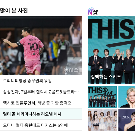
많이 본 사진
컴백하는 스키즈
입추 하루 앞둔 전남광
트리니티항공 승무원의 워킹
폭염
삼성전자, 7일부터 갤럭시 Z 폴드8 울트라·폴드8·플립8 출시
멕시코 인플루언서, 라방 중 괴한 총격으로 사망
멀티 골 세리머니하는 리오넬 메시
오타니 멀티 홈런에도 다저스는 6연패