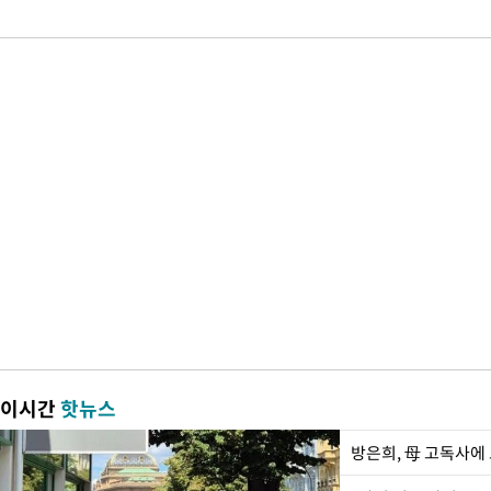
이시간
핫뉴스
방은희, 母 고독사에 