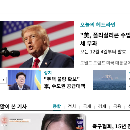
오늘의 헤드라인
"美, 폴리실리콘 수입
세 부과
오는 12월 4일부터 발효
도널드 트럼프 미국 대통령
콘 산업과 공급망을 보호하기
정치
대통령은 6일(현지 시간) 
"주택 물량 확보"
품 수입에 최저 수입가격제
李, 수도권 공급대책
15%의 종가 관세를 부과
집중 점검
백악관이 밝혔다. 이에 따라
러
많이 본 기사
종합
정치
국제
경제
금융
축구협회, 15년 