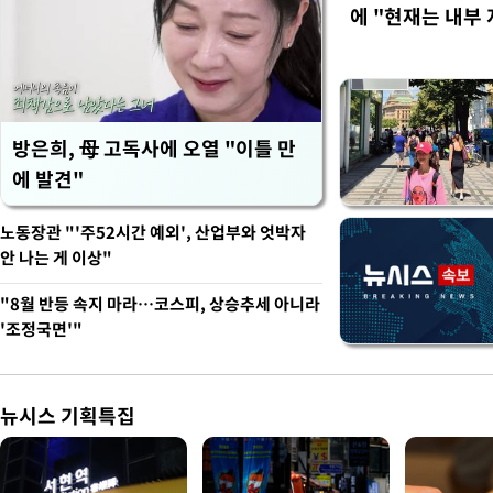
에 "현재는 내부 
방은희, 母 고독사에 오열 "이틀 만
에 발견"
노동장관 "'주52시간 예외', 산업부와 엇박자
안 나는 게 이상"
"8월 반등 속지 마라…코스피, 상승추세 아니라
'조정국면'"
뉴시스 기획특집