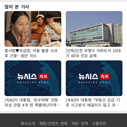
많이 본 기사
홍서범♥조갑경, 아들 불륜 사과
[단독]인천 부평구 아파트서 10대
후 근황…밝은 미소
가 40대 친모 살해
[속보]이 대통령, '호우피해' 안동·
[속보]이 대통령 "부동산 공급 기
의성 관할 4개 면 특별재난지역
존 사고방식 매달리지 말고 과감
선포
히 실천"
회사소개
제휴/컨텐츠 판매
약관·정책
고충처리