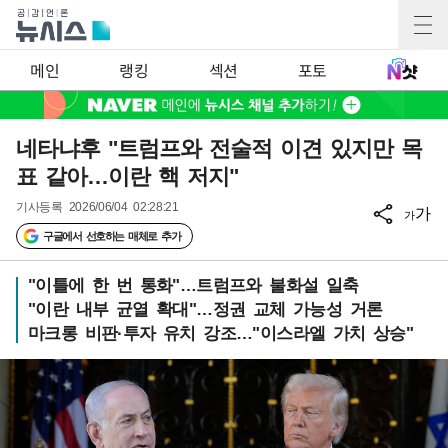
메인
랭킹
섹션
포토
네타냐후 "트럼프와 전술적 이견 있지만 목
표 같아…이란 핵 저지"
기사등록
2026/06/04 02:28:21
가
가
구글에서 선호하는 매체로 추가
"이틀에 한 번 통화"…트럼프와 불화설 일축
"이란 내부 균열 확대"…정권 교체 가능성 거론
마크롱 비판·투자 유치 강조…"이스라엘 가치 상승"