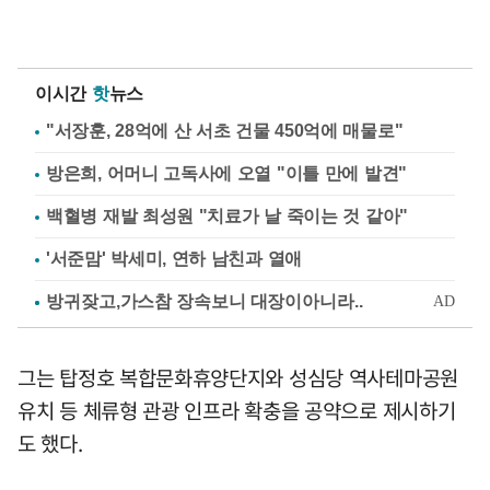
이시간
핫
뉴스
"서장훈, 28억에 산 서초 건물 450억에 매물로"
방은희, 어머니 고독사에 오열 "이틀 만에 발견"
백혈병 재발 최성원 "치료가 날 죽이는 것 같아"
'서준맘' 박세미, 연하 남친과 열애
그는 탑정호 복합문화휴양단지와 성심당 역사테마공원
유치 등 체류형 관광 인프라 확충을 공약으로 제시하기
도 했다.