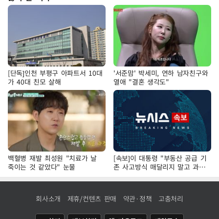
[단독]인천 부평구 아파트서 10대
'서준맘' 박세미, 연하 남자친구와
가 40대 친모 살해
열애 "결혼 생각도"
백혈병 재발 최성원 "치료가 날
[속보]이 대통령 "부동산 공급 기
죽이는 것 같았다" 눈물
존 사고방식 매달리지 말고 과감
히 실천"
회사소개
제휴/컨텐츠 판매
약관·정책
고충처리