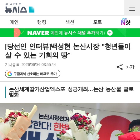
메인
랭킹
섹션
포토
[당선인 인터뷰]백성현 논산시장 "청년들이
살 수 있는 기회의 땅"
기사등록
2026/06/04 03:55:44
가
가
구글에서 선호하는 매체로 추가
논산세계딸기산업엑스포 성공개최…논산 농산물 글로
벌화