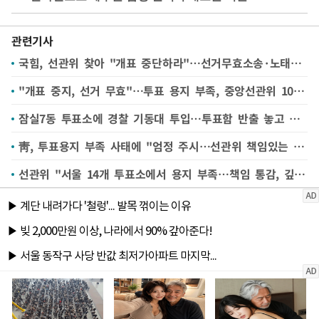
관련기사
국힘, 선관위 찾아 "개표 중단하라"…선거무효소송·노태악 탄핵안 등 검토(종합)
"개표 중지, 선거 무효"…투표 용지 부족, 중앙선관위 1000명 모여(종합2보)
잠실7동 투표소에 경찰 기동대 투입…투표함 반출 놓고 밤샘 대치(종합)
靑, 투표용지 부족 사태에 "엄정 주시…선관위 책임있는 조치해야"(종합)
선관위 "서울 14개 투표소에서 용지 부족…책임 통감, 깊이 사과"(종합)