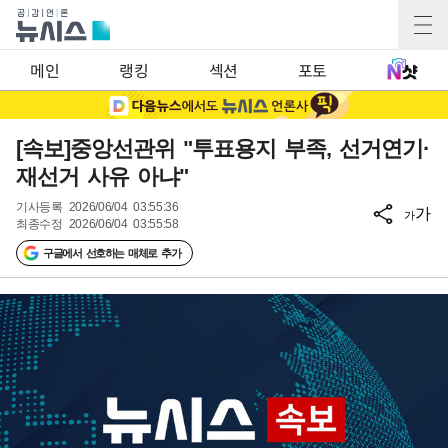
메인
랭킹
섹션
포토
[속보]중앙선관위 "투표용지 부족, 선거연기·
재선거 사유 아냐"
기사등록
2026/06/04 03:55:36
가
가
최종수정
2026/06/04 03:55:58
구글에서 선호하는 매체로 추가