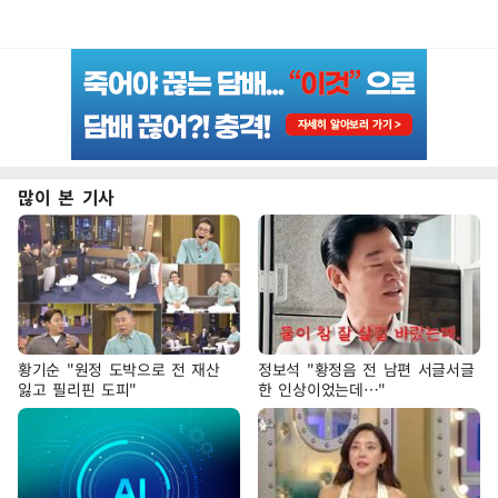
많이 본 기사
황기순 "원정 도박으로 전 재산
정보석 "황정음 전 남편 서글서글
잃고 필리핀 도피"
한 인상이었는데…"