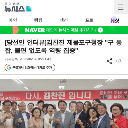
메인
랭킹
섹션
포토
[당선인 인터뷰]김찬진 제물포구청장 "구 통
합, 불편 없도록 역량 집중"
기사등록
2026/06/04 05:21:43
가
가
구글에서 선호하는 매체로 추가