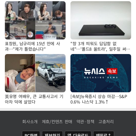
표창원, 남규리에 15년 만에 사
"창 3개 띄워도 답답함 없
과…"제가 틀렸습니다"
네"…'폴드8 울트라', 일주일 써보
니
英유명 여배우, 큰 교통사고서 기
[속보]뉴욕증시 상승 마감…S&P
아차 덕에 살았다
0.6% 나스닥 1.3%↑
회사소개
제휴/컨텐츠 판매
약관·정책
고충처리
PC화면
제보하기
앱 다운로드
맨위로↑