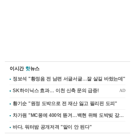
이시간
핫
뉴스
정보석 "황정음 전 남편 서글서글…잘 살길 바랐는데"
황기순 "원정 도박으로 전 재산 잃고 필리핀 도피"
차가원 "MC몽에 400억 뜯겨…백현 위해 도박빚 갚아줘"
바다, 워터밤 공개저격 "말이 안 된다"