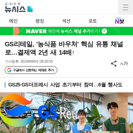
메인
랭킹
섹션
포토
GS리테일, '농식품 바우처' 핵심 유통 채널
로…결제액 2년 새 14배↑
기사등록
2026/06/04 08:30:55
가
가
구글에서 선호하는 매체로 추가
GS25·GS더프레시 사업 초기부터 참여…6월 행사도