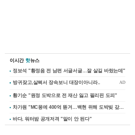
이시간
핫
뉴스
정보석 "황정음 전 남편 서글서글…잘 살길 바랐는데"
황기순 "원정 도박으로 전 재산 잃고 필리핀 도피"
차가원 "MC몽에 400억 뜯겨…백현 위해 도박빚 갚아줘"
바다, 워터밤 공개저격 "말이 안 된다"