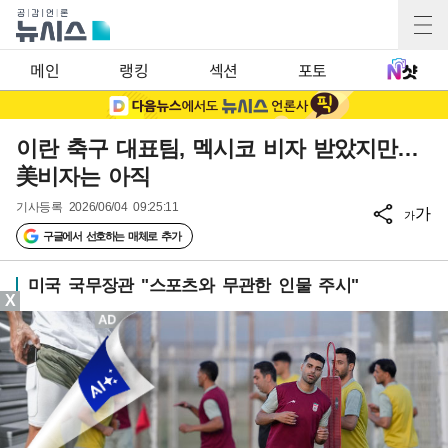
메인
랭킹
섹션
포토
이란 축구 대표팀, 멕시코 비자 받았지만…
美비자는 아직
기사등록
2026/06/04 09:25:11
가
가
구글에서 선호하는 매체로 추가
미국 국무장관 "스포츠와 무관한 인물 주시"
X