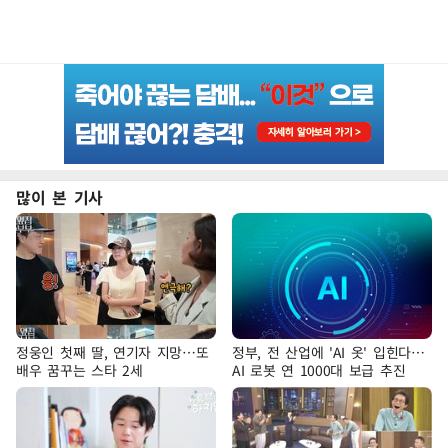
많이 본 기사
정웅인 첫째 딸, 연기자 지망…또
정부, 전 산업에 'AI 옷' 입힌다…
배우 꿈꾸는 스타 2세
AI 로봇 연 1000대 보급 추진