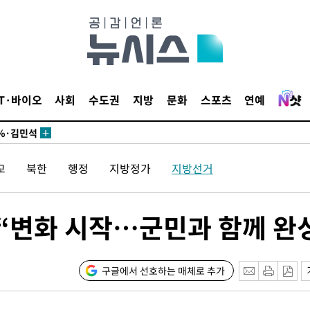
시작'
승리…정청래
청래
청래 승리
IT·바이오
사회
수도권
지방
문화
스포츠
연예
7%·정청래
2%·김민석
0.30%
교
북한
행정
지방정가
지방선거
 차에 첫
'
 “변화 시작…군민과 함께 완
(종합)
대우'
구글에서 선호하는 매체로 추가
'온도차'