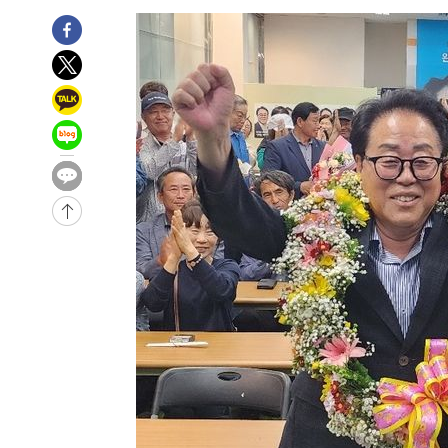
4시간 전 >
튀르키예 외무장관, "메카 3국 방위협정은 이란이 목표 아냐 "
5시간 전 >
이군이 불법 군시설 건설한 레바논 남부에서 레바논군 3명 폭
-30632초 전 >
네타냐후, 트럼프의 가자 평화 2차 15개조 평화안 '거부'
-27228초 전 >
이강인 ATM 입단식에 '상암벌 들썩'…"세계적인 선수 
-26224초 전 >
태풍 돌핀, 중 저장성 타이저우시 해안에 상륙 (1보)
-23570초 전 >
AT마드리드 데뷔 앞둔 이강인, 맨시티전 선발 대신 '벤치 
-22200초 전 >
[속보]與 강원·TK 당원투표 합산 김민석 48.54%로 
44.40%
-21534초 전 >
與 강원·TK 당원투표 합산 김민석 46.01%로 승리…정
44.53%
-21374초 전 >
[속보]與전대 권리당원투표…강원·경북 김민석, 대구 정
-21181초 전 >
[속보]與 당대표 경선, 경북 권리당원 투표 김민석 47.3
45.71%
-21083초 전 >
[속보]與 당대표 경선, 대구 권리당원 투표 정청래 47.8
46.35%
-20880초 전 >
[속보]與 당대표 경선, 강원 권리당원 투표 김민석 승리…5
득표
-18798초 전 >
"일본축구협회, 대한축구협회 성 접대 의혹 심판 조사"
-11440초 전 >
[속보]장은수, KLPGA 제주삼다수 역전 우승…데뷔 10년
정상
-6805초 전 >
"얼마나 더웠으면"…안동 물길공원서 헤엄친 구렁이 '소동
-6732초 전 >
손흥민, 68분 뛰고 2경기 침묵…LAFC, 톨루카에 1-0 승리