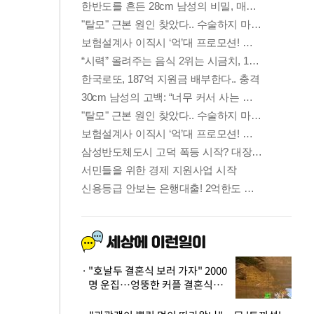
"호날두 결혼식 보러 가자" 2000
명 운집…엉뚱한 커플 결혼식에
'황당'