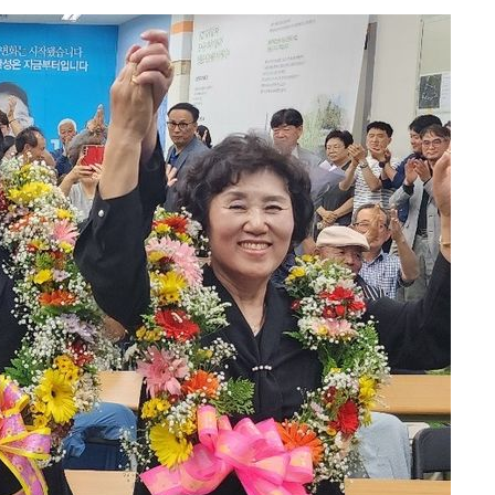
 밝혀
발로 부상
되길"
시작'
승리…정청래
청래
청래 승리
7%·정청래
2%·김민석
0.30%
 차에 첫
'
(종합)