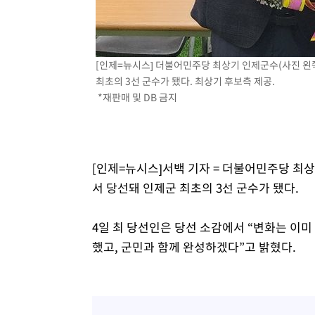
-6004초 전 >
'2경기 연속 침묵' 손흥민, 톨루카전 68분만 뛰고 슈팅 0개
-4756초 전 >
이강인, 오늘 서울서 AT마드리드 입단식…'전례 없는 특급
2시간 전 >
'여긴 20도, 저긴 50도'…열화상 카메라로 본 폭염 저감시설 
[인제=뉴시스] 더불어민주당 최상기 인제군수(사진 왼
2시간 전 >
콜롬비아 신임 우파 대통령 취임 하루만에 차량폭탄 폭발 사건
최초의 3선 군수가 됐다. 최상기 후보측 제공.
4시간 전 >
튀르키예 외무장관, "메카 3국 방위협정은 이란이 목표 아냐 "
*재판매 및 DB 금지
5시간 전 >
이군이 불법 군시설 건설한 레바논 남부에서 레바논군 3명 폭
[인제=뉴시스]서백 기자 = 더불어민주당 최
서 당선돼 인제군 최초의 3선 군수가 됐다.
4일 최 당선인은 당선 소감에서 “변화는 이
했고, 군민과 함께 완성하겠다”고 밝혔다.