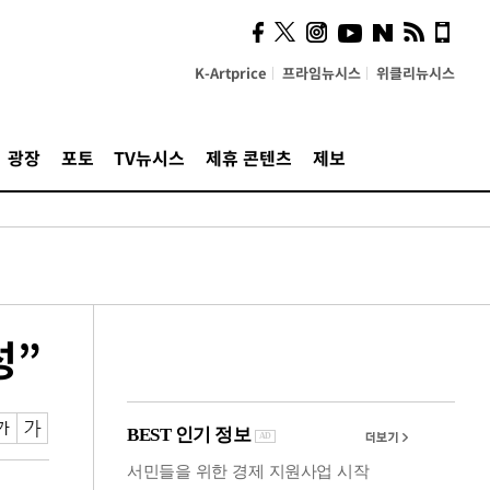
사이 해답 찾았죠"…알을
깨고 나온 '초자아'
K-Artprice
프라임뉴시스
위클리뉴시스
광장
포토
TV뉴시스
제휴 콘텐츠
제보
성”