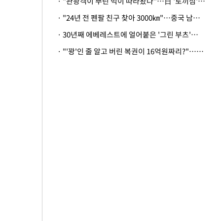
· "관광객이 뿌린 먹이 따라왔나"…日 '토끼섬' 멧돼지, 토끼까지 사냥
· "24년 전 펜팔 친구 찾아 3000㎞"…중국 남성 사연에 '뭉클'
· 30년째 에베레스트에 얼어붙은 '그린 부츠'…드디어 가족 품으로
· "'꽝'인 줄 알고 버린 복권이 16억원짜리?"…극적으로 되찾은 사연