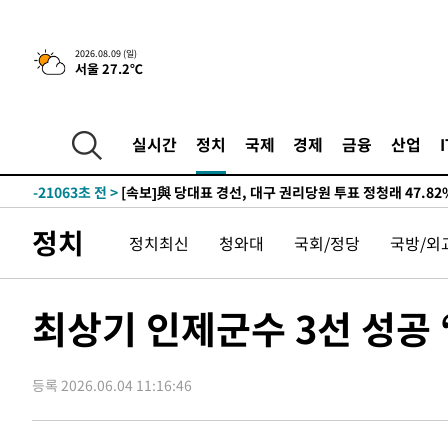
-26204초 전 >
태풍 돌핀, 중 저장성 타이저우시 해안에 상륙 (1보)
-23550초 전 >
AT마드리드 데뷔 앞둔 이강인, 맨시티전 선발 대신 '벤치 
2026.08.09 (일)
서울 27.2℃
-22180초 전 >
[속보]與 강원·TK 당원투표 합산 김민석 48.54%로 
44.40%
-21514초 전 >
與 강원·TK 당원투표 합산 김민석 46.01%로 승리…정
44.53%
-21354초 전 >
[속보]與전대 권리당원투표…강원·경북 김민석, 대구 정
실시간
정치
국제
경제
금융
산업
-21161초 전 >
[속보]與 당대표 경선, 경북 권리당원 투표 김민석 47.3
45.71%
-21063초 전 >
[속보]與 당대표 경선, 대구 권리당원 투표 정청래 47.8
46.35%
-20860초 전 >
[속보]與 당대표 경선, 강원 권리당원 투표 김민석 승리…5
정치
정치최신
청와대
국회/정당
국방/외
득표
-18778초 전 >
"일본축구협회, 대한축구협회 성 접대 의혹 심판 조사"
-11420초 전 >
[속보]장은수, KLPGA 제주삼다수 역전 우승…데뷔 10년
정상
-6785초 전 >
"얼마나 더웠으면"…안동 물길공원서 헤엄친 구렁이 '소동
최상기 인제군수 3선 성공
-6712초 전 >
손흥민, 68분 뛰고 2경기 침묵…LAFC, 톨루카에 1-0 승리
-5984초 전 >
'2경기 연속 침묵' 손흥민, 톨루카전 68분만 뛰고 슈팅 0개
등록 2026.06.04 11:16:46
-4736초 전 >
이강인, 오늘 서울서 AT마드리드 입단식…'전례 없는 특급
2시간 전 >
'여긴 20도, 저긴 50도'…열화상 카메라로 본 폭염 저감시설 
2시간 전 >
콜롬비아 신임 우파 대통령 취임 하루만에 차량폭탄 폭발 사건